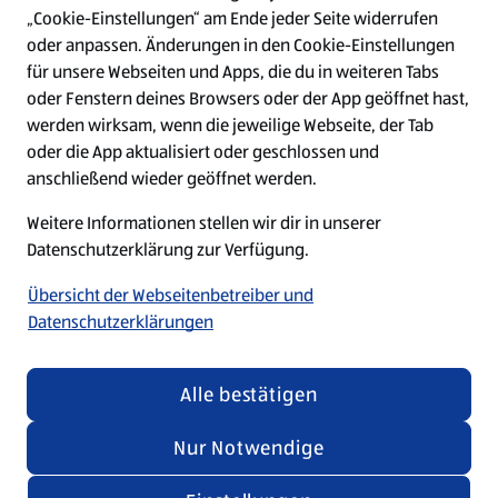
„Cookie-Einstellungen“ am Ende jeder Seite widerrufen
W
W
W
W
oder anpassen. Änderungen in den Cookie-Einstellungen
i
i
i
i
für unsere Webseiten und Apps, die du in weiteren Tabs
r
r
r
r
oder Fenstern deines Browsers oder der App geöffnet hast,
d
d
d
d
a
a
a
a
werden wirksam, wenn die jeweilige Webseite, der Tab
u
u
u
u
Datenschutz
Security Policy
oder die App aktualisiert oder geschlossen und
f
f
f
f
anschließend wieder geöffnet werden.
e
e
e
e
Cookie-Einstellungen
Impressum
i
i
i
i
Weitere Informationen stellen wir dir in unserer
n
n
n
n
e
e
e
e
Datenschutzerklärung zur Verfügung.
Barrierefreiheit
r
r
r
r
n
n
n
n
Übersicht der Webseitenbetreiber und
e
e
e
e
Datenschutzerklärungen
u
u
u
u
e
e
e
e
n
n
n
n
© 2026 by ALDI SÜD
R
R
R
R
Alle bestätigen
e
e
e
e
g
g
g
g
i
i
i
i
Nur Notwendige
s
s
s
s
t
t
t
t