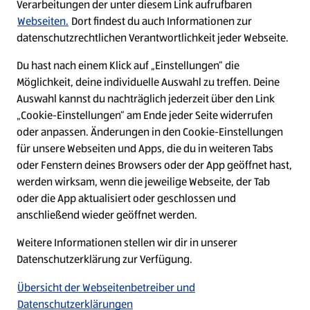
Verarbeitungen der unter diesem Link aufrufbaren
Webseiten.
Dort findest du auch Informationen zur
datenschutzrechtlichen Verantwortlichkeit jeder Webseite.
Du hast nach einem Klick auf „Einstellungen“ die
Möglichkeit, deine individuelle Auswahl zu treffen. Deine
Auswahl kannst du nachträglich jederzeit über den Link
„Cookie-Einstellungen“ am Ende jeder Seite widerrufen
W
W
W
W
oder anpassen. Änderungen in den Cookie-Einstellungen
i
i
i
i
für unsere Webseiten und Apps, die du in weiteren Tabs
r
r
r
r
oder Fenstern deines Browsers oder der App geöffnet hast,
d
d
d
d
a
a
a
a
werden wirksam, wenn die jeweilige Webseite, der Tab
u
u
u
u
Datenschutz
Security Policy
oder die App aktualisiert oder geschlossen und
f
f
f
f
anschließend wieder geöffnet werden.
e
e
e
e
Cookie-Einstellungen
Impressum
i
i
i
i
Weitere Informationen stellen wir dir in unserer
n
n
n
n
e
e
e
e
Datenschutzerklärung zur Verfügung.
Barrierefreiheit
r
r
r
r
n
n
n
n
Übersicht der Webseitenbetreiber und
e
e
e
e
Datenschutzerklärungen
u
u
u
u