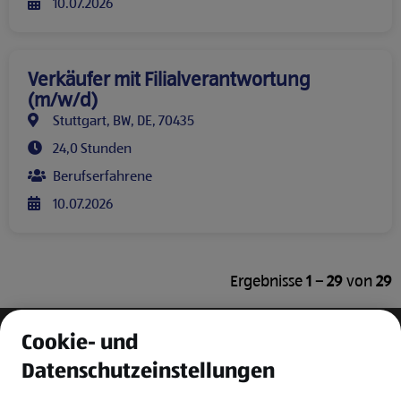
10.07.2026
Verkäufer mit Filialverantwortung
(m/w/d)
Stuttgart, BW, DE, 70435
24,0 Stunden
Berufserfahrene
10.07.2026
Ergebnisse
1 – 29
von
29
Cookie- und
Datenschutzeinstellungen