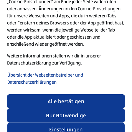
„Cookie-Einstellungen“ am Ende jeder Seite widerrufen
W
W
W
W
oder anpassen. Änderungen in den Cookie-Einstellungen
i
i
i
i
für unsere Webseiten und Apps, die du in weiteren Tabs
r
r
r
r
oder Fenstern deines Browsers oder der App geöffnet hast,
d
d
d
d
a
a
a
a
werden wirksam, wenn die jeweilige Webseite, der Tab
u
u
u
u
Datenschutz
Security Policy
oder die App aktualisiert oder geschlossen und
f
f
f
f
anschließend wieder geöffnet werden.
e
e
e
e
Cookie-Einstellungen
Impressum
i
i
i
i
Weitere Informationen stellen wir dir in unserer
n
n
n
n
e
e
e
e
Datenschutzerklärung zur Verfügung.
Barrierefreiheit
r
r
r
r
n
n
n
n
Übersicht der Webseitenbetreiber und
e
e
e
e
Datenschutzerklärungen
u
u
u
u
e
e
e
e
n
n
n
n
© 2026 by ALDI SÜD
R
R
R
R
Alle bestätigen
e
e
e
e
g
g
g
g
i
i
i
i
Nur Notwendige
s
s
s
s
t
t
t
t
Einstellungen
e
e
e
e