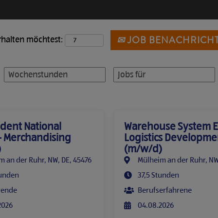
JOB BENACHRICH
rhalten möchtest:
dent National
Warehouse System E
- Merchandising
Logistics Developme
)
(m/w/d)
m an der Ruhr, NW, DE, 45476
Mülheim an der Ruhr, NW
tunden
37,5 Stunden
rende
Berufserfahrene
2026
04.08.2026