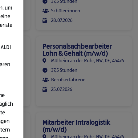
37,5 Stunden
en, um
Schüler:innen
deine
28.07.2026
ienste
 TM -
Personalsachbearbeiter
 ALDI
Lohn & Gehalt (m/w/d)
, DE, 45476
Mülheim an der Ruhr, NW, DE, 45476
baren
37,5 Stunden
Berufserfahrene
25.07.2026
ne
äglich
ite
ngen
Mitarbeiter Intralogistik
rtikel
(m/w/d)
stern
Mülheim an der Ruhr, NW, DE, 45476