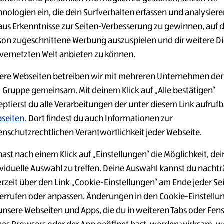
tunden
37,5 Stunden
hnologien ein, die dein Surfverhalten erfassen und analysier
r:innen
Schüler:innen
aus Erkenntnisse zur Seiten-Verbesserung zu gewinnen, auf 
2026
28.07.2026
son zugeschnittene Werbung auszuspielen und dir weitere D
 vernetzten Welt anbieten zu können.
ientenprogramm
Transportplaner SAP
ere Webseiten betreiben wir mit mehreren Unternehmen der
fachwirt 2027
Nachtarbeit (m/w/d)
 Gruppe gemeinsam. Mit deinem Klick auf „Alle bestätigen“
)
Mülheim an der Ruhr, NW
eptierst du alle Verarbeitungen der unter diesem Link aufruf
m an der Ruhr, NW, DE, 45478
37,5 Stunden
seiten.
Dort findest du auch Informationen zur
tunden
Berufserfahrene
enschutzrechtlichen Verantwortlichkeit jeder Webseite.
r:innen
26.07.2026
ast nach einem Klick auf „Einstellungen“ die Möglichkeit, dei
2026
ividuelle Auswahl zu treffen. Deine Auswahl kannst du nachtr
erzeit über den Link „Cookie-Einstellungen“ am Ende jeder Se
errufen oder anpassen. Änderungen in den Cookie-Einstellu
sassistenz /
Werkstudent SCM -
 Assistant - COO
Beschaffung Aktionsa
 unsere Webseiten und Apps, die du in weiteren Tabs oder Fen
)
(m/w/d)