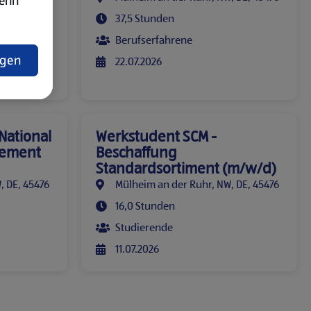
wenn
, DE, 45476
37,5 Stunden
ung)
Berufserfahrene
ngen
22.07.2026
lärung
 National
Werkstudent SCM -
gement
Beschaffung
Standardsortiment (m/w/d)
, DE, 45476
Mülheim an der Ruhr, NW, DE, 45476
16,0 Stunden
Studierende
11.07.2026