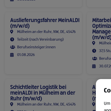
Auslieferungsfahrer MeinALDI
Mitarbei
(m/w/d)
Optimiz
Manage
Mülheim an der Ruhr, NW, DE, 45476
(m/w/d
Teilzeit (nach Vereinbarung)
Mülhei
Berufseinsteiger:innen
37,5 S
01.08.2026
Berufs
30.07.
Schichtleiter Logistik bei
Abitur
Co
meinALDI in Mülheim an der
Handels
Ruhr (m/w/d)
(m/w/d
Um 
Mülheim an der Ruhr, NW, DE, 45476
Mülhei
ang