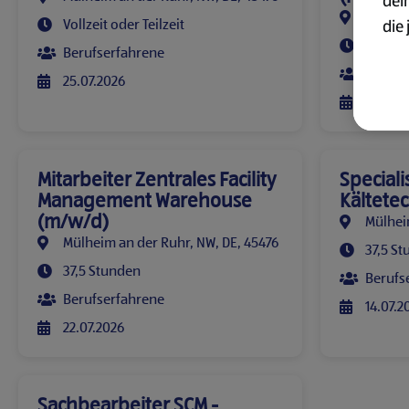
dei
Mülhei
Vollzeit oder Teilzeit
die 
Vollzei
ges
Berufserfahrene
Berufs
25.07.2026
Wei
23.07.2
zur
Übe
Mitarbeiter Zentrales Facility
Speciali
Management Warehouse
Kältete
(m/w/d)
Mülhei
Mülheim an der Ruhr, NW, DE, 45476
37,5 S
37,5 Stunden
Berufs
Berufserfahrene
14.07.2
22.07.2026
Sachbearbeiter SCM -