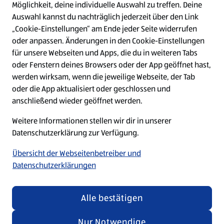
Möglichkeit, deine individuelle Auswahl zu treffen. Deine
Auswahl kannst du nachträglich jederzeit über den Link
„Cookie-Einstellungen“ am Ende jeder Seite widerrufen
W
W
W
W
oder anpassen. Änderungen in den Cookie-Einstellungen
i
i
i
i
für unsere Webseiten und Apps, die du in weiteren Tabs
r
r
r
r
oder Fenstern deines Browsers oder der App geöffnet hast,
d
d
d
d
a
a
a
a
werden wirksam, wenn die jeweilige Webseite, der Tab
u
u
u
u
Datenschutz
Security Policy
oder die App aktualisiert oder geschlossen und
f
f
f
f
anschließend wieder geöffnet werden.
e
e
e
e
Cookie-Einstellungen
Impressum
i
i
i
i
Weitere Informationen stellen wir dir in unserer
n
n
n
n
e
e
e
e
Datenschutzerklärung zur Verfügung.
Barrierefreiheit
r
r
r
r
n
n
n
n
Übersicht der Webseitenbetreiber und
e
e
e
e
Datenschutzerklärungen
u
u
u
u
e
e
e
e
n
n
n
n
© 2026 by ALDI SÜD
R
R
R
R
Alle bestätigen
e
e
e
e
g
g
g
g
i
i
i
i
Nur Notwendige