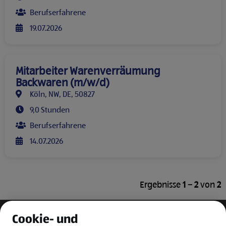
Berufserfahrene
19.07.2026
Mitarbeiter Warenverräumung
Backwaren (m/w/d)
Köln, NW, DE, 50827
9,0 Stunden
Berufserfahrene
14.07.2026
Ergebnisse
1 – 2
von
2
Cookie- und