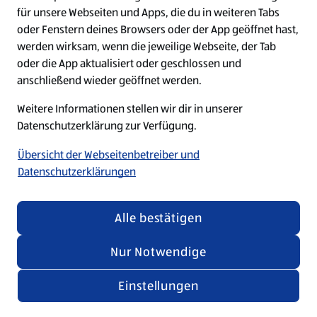
für unsere Webseiten und Apps, die du in weiteren Tabs
Studentenjob Verkauf (m/w/d)
oder Fenstern deines Browsers oder der App geöffnet hast,
Oberursel (Taunus), HE, DE, 61440
werden wirksam, wenn die jeweilige Webseite, der Tab
oder die App aktualisiert oder geschlossen und
Teilzeit (nach Vereinbarung)
anschließend wieder geöffnet werden.
Studierende
03.08.2026
Weitere Informationen stellen wir dir in unserer
Datenschutzerklärung zur Verfügung.
Übersicht der Webseitenbetreiber und
Studentenjob Logistikzentrum (m/w/d)
Datenschutzerklärungen
Regenstauf, BY, DE, 93128
11,25 Stunden
Alle bestätigen
Studierende
03.08.2026
Nur Notwendige
Einstellungen
Studentenjob Verkauf (m/w/d)