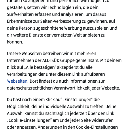
für dich so angenehm und persönlich wie möglich zu
gestalten, setzen wir Technologien ein, die dein
Surfverhalten erfassen und analysieren, um daraus
Erkenntnisse zur Seiten-Verbesserung zu gewinnen, auf
Studentenjob Verkauf (m/w/d)
deine Person zugeschnittene Werbung auszuspielen und
Bergheim-Niederaußem, NW, DE, 50129
dir weitere Dienste der vernetzten Welt anbieten zu
15,0 Stunden
können.
Studierende
Unsere Webseiten betreiben wir mit mehreren
03.08.2026
Unternehmen der ALDI SÜD Gruppe gemeinsam. Mit deinem
Klick auf „Alle bestätigen“ akzeptierst du alle
Verarbeitungen der unter diesem Link aufrufbaren
Studentenjob Verkauf (m/w/d)
Webseiten.
Dort findest du auch Informationen zur
datenschutzrechtlichen Verantwortlichkeit jeder Webseite.
Frankfurt-Innenstadt, HE, DE, 60313
Teilzeit (nach Vereinbarung)
Du hast nach einem Klick auf „Einstellungen“ die
Studierende
Möglichkeit, deine individuelle Auswahl zu treffen. Deine
Auswahl kannst du nachträglich jederzeit über den Link
03.08.2026
„Cookie-Einstellungen“ am Ende jeder Seite widerrufen
oder anpassen. Änderungen in den Cookie-Einstellungen