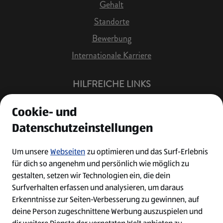
Gehalt
Standorte
Bewerbung
Internationale Karriere
HILFREICHE LINKS
Offene Stellen
Cookie- und
Job Benachrichtigung
Datenschutzeinstellungen
Bewerberkonto
Leichte Sprache
Um unsere
Webseiten
zu optimieren und das Surf-Erlebnis
für dich so angenehm und persönlich wie möglich zu
Kontakt
gestalten, setzen wir Technologien ein, die dein
Surfverhalten erfassen und analysieren, um daraus
Erkenntnisse zur Seiten-Verbesserung zu gewinnen, auf
deine Person zugeschnittene Werbung auszuspielen und