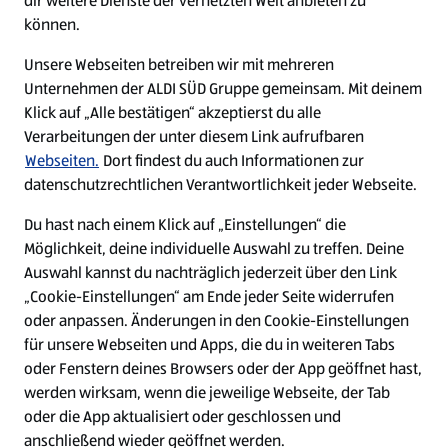
dir weitere Dienste der vernetzten Welt anbieten zu
Ein ausgezeichneter Arbeitgeber
können.
Unsere Webseiten betreiben wir mit mehreren
Unternehmen der ALDI SÜD Gruppe gemeinsam. Mit deinem
Klick auf „Alle bestätigen“ akzeptierst du alle
Verarbeitungen der unter diesem Link aufrufbaren
Webseiten.
Dort findest du auch Informationen zur
datenschutzrechtlichen Verantwortlichkeit jeder Webseite.
Du hast nach einem Klick auf „Einstellungen“ die
Möglichkeit, deine individuelle Auswahl zu treffen. Deine
Auswahl kannst du nachträglich jederzeit über den Link
„Cookie-Einstellungen“ am Ende jeder Seite widerrufen
W
W
W
W
oder anpassen. Änderungen in den Cookie-Einstellungen
i
i
i
i
für unsere Webseiten und Apps, die du in weiteren Tabs
r
r
r
r
oder Fenstern deines Browsers oder der App geöffnet hast,
d
d
d
d
a
a
a
a
werden wirksam, wenn die jeweilige Webseite, der Tab
u
u
u
u
Cookie - Liste
Datenschutz
oder die App aktualisiert oder geschlossen und
f
f
f
f
anschließend wieder geöffnet werden.
e
e
e
e