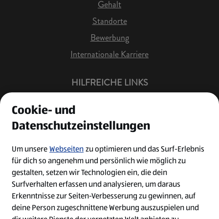
Gehalt
Standorte
Bewerbung
Internationale Karriere
HILFREICHE LINKS
Offene Stellen
Cookie- und
Job Benachrichtigung
Datenschutzeinstellungen
Bewerberkonto
Leichte Sprache
Um unsere
Webseiten
zu optimieren und das Surf-Erlebnis
für dich so angenehm und persönlich wie möglich zu
Kontakt
gestalten, setzen wir Technologien ein, die dein
Surfverhalten erfassen und analysieren, um daraus
Erkenntnisse zur Seiten-Verbesserung zu gewinnen, auf
deine Person zugeschnittene Werbung auszuspielen und