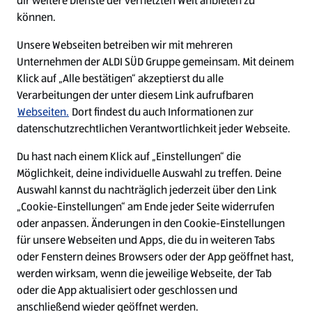
dir weitere Dienste der vernetzten Welt anbieten zu
Ein ausgezeichneter Arbeitgeber
können.
Unsere Webseiten betreiben wir mit mehreren
Unternehmen der ALDI SÜD Gruppe gemeinsam. Mit deinem
Klick auf „Alle bestätigen“ akzeptierst du alle
Verarbeitungen der unter diesem Link aufrufbaren
Webseiten.
Dort findest du auch Informationen zur
datenschutzrechtlichen Verantwortlichkeit jeder Webseite.
Du hast nach einem Klick auf „Einstellungen“ die
Möglichkeit, deine individuelle Auswahl zu treffen. Deine
Auswahl kannst du nachträglich jederzeit über den Link
„Cookie-Einstellungen“ am Ende jeder Seite widerrufen
W
W
W
W
oder anpassen. Änderungen in den Cookie-Einstellungen
i
i
i
i
für unsere Webseiten und Apps, die du in weiteren Tabs
r
r
r
r
oder Fenstern deines Browsers oder der App geöffnet hast,
d
d
d
d
a
a
a
a
werden wirksam, wenn die jeweilige Webseite, der Tab
u
u
u
u
Cookie - Liste
Datenschutz
oder die App aktualisiert oder geschlossen und
f
f
f
f
anschließend wieder geöffnet werden.
e
e
e
e