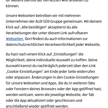
dir weitere Dienste der vernetzten Welt anbieten zu
Ein ausgezeichneter Arbeitgeber
können.
Unsere Webseiten betreiben wir mit mehreren
Unternehmen der ALDI SÜD Gruppe gemeinsam. Mit deinem
Klick auf „Alle bestätigen“ akzeptierst du alle
Verarbeitungen der unter diesem Link aufrufbaren
Webseiten.
Dort findest du auch Informationen zur
datenschutzrechtlichen Verantwortlichkeit jeder Webseite.
Du hast nach einem Klick auf „Einstellungen“ die
Möglichkeit, deine individuelle Auswahl zu treffen. Deine
Auswahl kannst du nachträglich jederzeit über den Link
„Cookie-Einstellungen“ am Ende jeder Seite widerrufen
W
W
W
W
oder anpassen. Änderungen in den Cookie-Einstellungen
i
i
i
i
für unsere Webseiten und Apps, die du in weiteren Tabs
r
r
r
r
oder Fenstern deines Browsers oder der App geöffnet hast,
d
d
d
d
a
a
a
a
werden wirksam, wenn die jeweilige Webseite, der Tab
u
u
u
u
Cookie - Liste
Datenschutz
oder die App aktualisiert oder geschlossen und
f
f
f
f
anschließend wieder geöffnet werden.
e
e
e
e