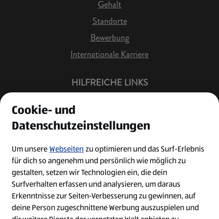
Gehalt
Standorte
Bewerbung
Internationale Karriere
HILFREICHE LINKS
Offene Stellen
Cookie- und
Job Benachrichtigung
Datenschutzeinstellungen
Bewerberkonto
Leichte Sprache
Um unsere
Webseiten
zu optimieren und das Surf-Erlebnis
für dich so angenehm und persönlich wie möglich zu
Kontakt
gestalten, setzen wir Technologien ein, die dein
Surfverhalten erfassen und analysieren, um daraus
Erkenntnisse zur Seiten-Verbesserung zu gewinnen, auf
deine Person zugeschnittene Werbung auszuspielen und