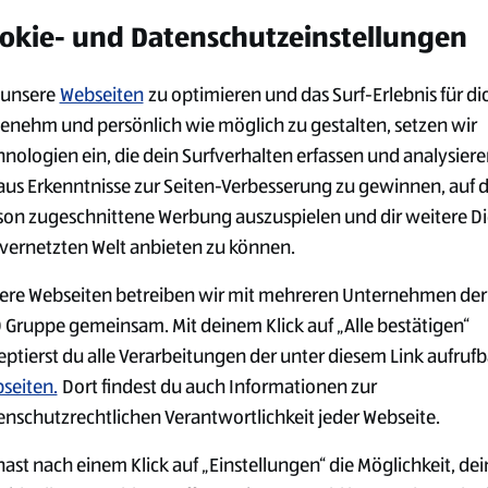
alten möchtest:
okie- und Datenschutzeinstellungen
unsere
Webseiten
zu optimieren und das Surf-Erlebnis für di
enehm und persönlich wie möglich zu gestalten, setzen wir
hnologien ein, die dein Surfverhalten erfassen und analysier
aus Erkenntnisse zur Seiten-Verbesserung zu gewinnen, auf 
son zugeschnittene Werbung auszuspielen und dir weitere D
 vernetzten Welt anbieten zu können.
ere Webseiten betreiben wir mit mehreren Unternehmen der
 Gruppe gemeinsam. Mit deinem Klick auf „Alle bestätigen“
eptierst du alle Verarbeitungen der unter diesem Link aufruf
seiten.
Dort findest du auch Informationen zur
enschutzrechtlichen Verantwortlichkeit jeder Webseite.
ast nach einem Klick auf „Einstellungen“ die Möglichkeit, dei
GER
JOBS IN DER
ARBEITGEB