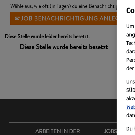
Wähle aus, wie oft (in Tagen) du eine Benachrichtigung erh
Co
JOB BENACHRICHTIGUNG ANLEGEN
Um 
ang
Diese Stelle wurde leider bereits besetzt.
Tec
Diese Stelle wurde bereits besetzt
dar
Per
der
Uns
SÜD
akz
Web
dat
Du h
ARBEITEN IN DER
JOBS IM LA