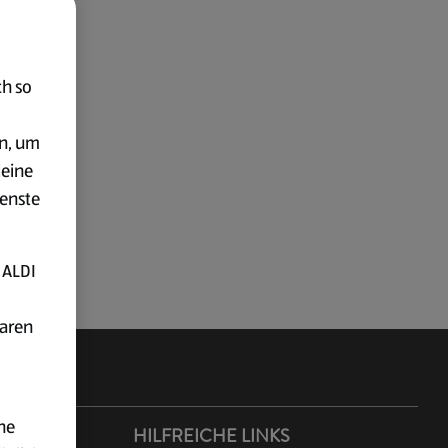
ch so
en, um
deine
ienste
 ALDI
baren
ne
ER ALDI
HILFREICHE LINKS