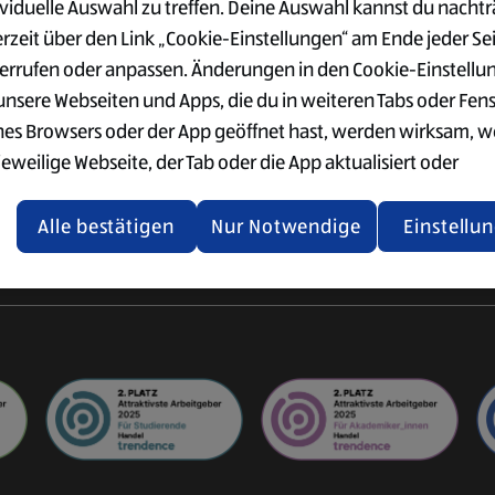
ividuelle Auswahl zu treffen. Deine Auswahl kannst du nachtr
VERWALTUNG
SÜD
der Logistik
erzeit über den Link „Cookie-Einstellungen“ am Ende jeder Se
Ausbildung im Büro
Vorteile
ogistik
errufen oder anpassen. Änderungen in den Cookie-Einstellu
Einkauf & Qualitätswesen
Gehalt
ter
 unsere Webseiten und Apps, die du in weiteren Tabs oder Fen
Supply Chain Management
Standorte
nes Browsers oder der App geöffnet hast, werden wirksam, 
IT
Bewerbung
jeweilige Webseite, der Tab oder die App aktualisiert oder
gistik
Weitere
chlossen und anschließend wieder geöffnet werden.
International
Einstiegsmöglichkeiten
Alle bestätigen
Nur Notwendige
Einstellu
tere Informationen stellen wir dir in unserer Datenschutzerk
 Verfügung.
rsicht der Webseitenbetreiber und Datenschutzerklärungen