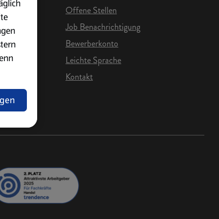
äglich
Offene Stellen
ite
Job Benachrichtigung
ngen
Bewerberkonto
stern
wenn
Leichte Sprache
Kontakt
e Karriere
ngen
lärung