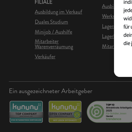
ind
FILIALE
Ausbildung in 
jed
Ausbildung im Verkauf
Werkstudent L
wid
Duales Studium
Lagermitarbei
für
Minijob / Aushilfe
dei
Lagerhelfer
Mitarbeiter
die 
Mitarbeiter Lo
Warenverräumung
ges
Verkäufer
Wei
zur
Übe
Ein ausgezeichneter Arbeitgeber