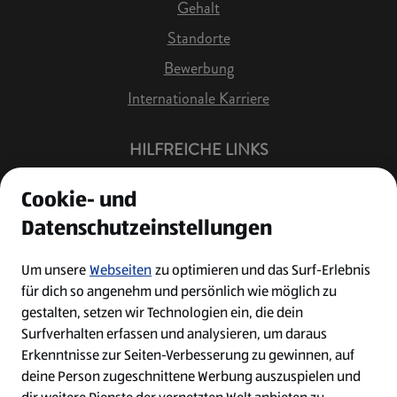
Gehalt
Standorte
Bewerbung
Internationale Karriere
HILFREICHE LINKS
Offene Stellen
Cookie- und
Job Benachrichtigung
Datenschutzeinstellungen
Bewerberkonto
Leichte Sprache
Um unsere
Webseiten
zu optimieren und das Surf-Erlebnis
für dich so angenehm und persönlich wie möglich zu
Kontakt
gestalten, setzen wir Technologien ein, die dein
Surfverhalten erfassen und analysieren, um daraus
Erkenntnisse zur Seiten-Verbesserung zu gewinnen, auf
deine Person zugeschnittene Werbung auszuspielen und