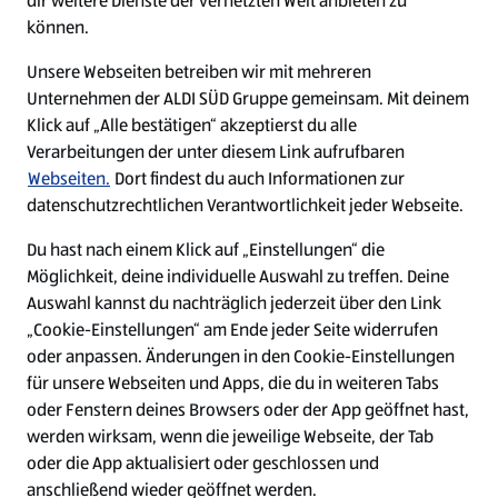
dir weitere Dienste der vernetzten Welt anbieten zu
Ein ausgezeichneter Arbeitgeber
können.
Unsere Webseiten betreiben wir mit mehreren
Unternehmen der ALDI SÜD Gruppe gemeinsam. Mit deinem
Klick auf „Alle bestätigen“ akzeptierst du alle
Verarbeitungen der unter diesem Link aufrufbaren
Webseiten.
Dort findest du auch Informationen zur
datenschutzrechtlichen Verantwortlichkeit jeder Webseite.
Du hast nach einem Klick auf „Einstellungen“ die
Möglichkeit, deine individuelle Auswahl zu treffen. Deine
Auswahl kannst du nachträglich jederzeit über den Link
„Cookie-Einstellungen“ am Ende jeder Seite widerrufen
W
W
W
W
oder anpassen. Änderungen in den Cookie-Einstellungen
i
i
i
i
für unsere Webseiten und Apps, die du in weiteren Tabs
r
r
r
r
oder Fenstern deines Browsers oder der App geöffnet hast,
d
d
d
d
a
a
a
a
werden wirksam, wenn die jeweilige Webseite, der Tab
u
u
u
u
Cookie - Liste
Datenschutz
oder die App aktualisiert oder geschlossen und
f
f
f
f
anschließend wieder geöffnet werden.
e
e
e
e