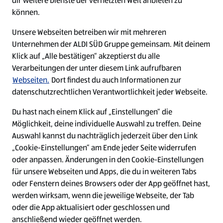
dir weitere Dienste der vernetzten Welt anbieten zu
Ein ausgezeichneter Arbeitgeber
können.
Unsere Webseiten betreiben wir mit mehreren
Unternehmen der ALDI SÜD Gruppe gemeinsam. Mit deinem
Klick auf „Alle bestätigen“ akzeptierst du alle
Verarbeitungen der unter diesem Link aufrufbaren
Webseiten.
Dort findest du auch Informationen zur
datenschutzrechtlichen Verantwortlichkeit jeder Webseite.
Du hast nach einem Klick auf „Einstellungen“ die
Möglichkeit, deine individuelle Auswahl zu treffen. Deine
Auswahl kannst du nachträglich jederzeit über den Link
„Cookie-Einstellungen“ am Ende jeder Seite widerrufen
W
W
W
W
oder anpassen. Änderungen in den Cookie-Einstellungen
i
i
i
i
für unsere Webseiten und Apps, die du in weiteren Tabs
r
r
r
r
oder Fenstern deines Browsers oder der App geöffnet hast,
d
d
d
d
a
a
a
a
werden wirksam, wenn die jeweilige Webseite, der Tab
u
u
u
u
Cookie - Liste
Datenschutz
oder die App aktualisiert oder geschlossen und
f
f
f
f
anschließend wieder geöffnet werden.
e
e
e
e