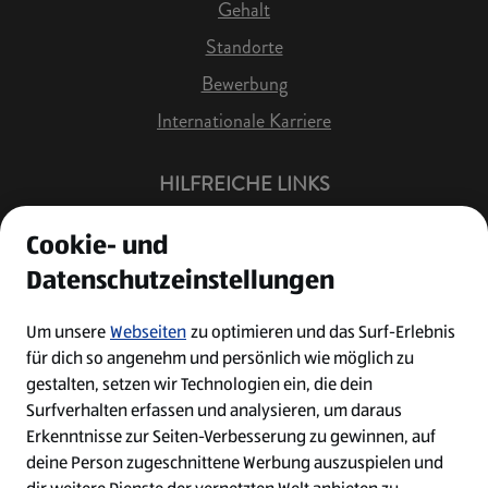
Gehalt
Standorte
Bewerbung
Internationale Karriere
HILFREICHE LINKS
Offene Stellen
Cookie- und
Job Benachrichtigung
Datenschutzeinstellungen
Bewerberkonto
Leichte Sprache
Um unsere
Webseiten
zu optimieren und das Surf-Erlebnis
für dich so angenehm und persönlich wie möglich zu
Kontakt
gestalten, setzen wir Technologien ein, die dein
Surfverhalten erfassen und analysieren, um daraus
Erkenntnisse zur Seiten-Verbesserung zu gewinnen, auf
deine Person zugeschnittene Werbung auszuspielen und