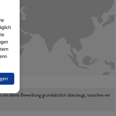
ne
äglich
ite
ngen
stern
wenn
ngen
lärung
n uns deine Bewerbung grundsätzlich überzeugt, tauschen wir