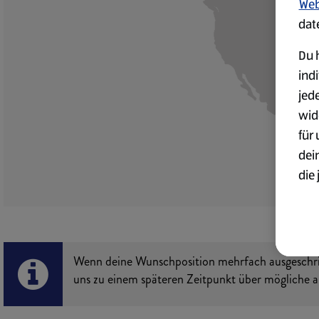
Web
dat
Du h
ind
jed
wid
für
dei
die 
ges
Wei
zur
Wenn deine Wunschposition mehrfach ausgeschrieb
Übe
uns zu einem späteren Zeitpunkt über mögliche al