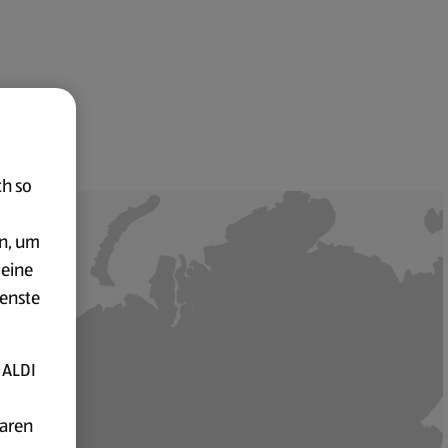
ch so
en, um
deine
ienste
 ALDI
baren
den werden