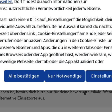
seiten.
Dort findest du auch Informationen zur
KLICKE HIER, UM DEN INHALT ZU AKTIVIEREN
enschutzrechtlichen Verantwortlichkeit jeder Webseite.
ast nach einem Klick auf „Einstellungen“ die Möglichkeit, dei
ividuelle Auswahl zu treffen. Deine Auswahl kannst du nachtr
erzeit über den Link „Cookie-Einstellungen“ am Ende jeder Se
errufen oder anpassen. Änderungen in den Cookie-Einstellu
 unsere Webseiten und Apps, die du in weiteren Tabs oder Fen
nes Browsers oder der App geöffnet hast, werden wirksam, 
jeweilige Webseite, der Tab oder die App aktualisiert oder
chlossen und anschließend wieder geöffnet werden.
Alle bestätigen
Nur Notwendige
Einstellu
tere Informationen stellen wir dir in unserer Datenschutzerk
 Verfügung.
en ist, bewirb dich bitte nur für deine bevorzugte Filiale. Wen
rsicht der Webseitenbetreiber und Datenschutzerklärungen
ternative Einsatzorte aus.