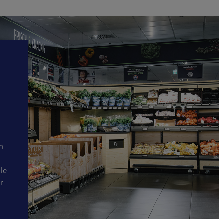
en
d
lle
ir
n