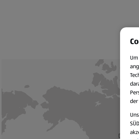
Co
Um 
ang
Tec
dar
Per
der
Uns
SÜD
akz
Dieser In