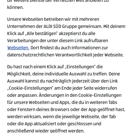
dir weitere Dienste der vernetzten Welt anbieten zu
Ein ausgezeichneter Arbeitgeber
können.
Unsere Webseiten betreiben wir mit mehreren
Unternehmen der ALDI SÜD Gruppe gemeinsam. Mit deinem
Klick auf „Alle bestätigen“ akzeptierst du alle
Verarbeitungen der unter diesem Link aufrufbaren
Webseiten.
Dort findest du auch Informationen zur
datenschutzrechtlichen Verantwortlichkeit jeder Webseite.
Du hast nach einem Klick auf „Einstellungen“ die
Möglichkeit, deine individuelle Auswahl zu treffen. Deine
Auswahl kannst du nachträglich jederzeit über den Link
„Cookie-Einstellungen“ am Ende jeder Seite widerrufen
W
W
W
W
oder anpassen. Änderungen in den Cookie-Einstellungen
i
i
i
i
für unsere Webseiten und Apps, die du in weiteren Tabs
r
r
r
r
oder Fenstern deines Browsers oder der App geöffnet hast,
d
d
d
d
a
a
a
a
werden wirksam, wenn die jeweilige Webseite, der Tab
u
u
u
u
Cookie - Liste
Datenschutz
oder die App aktualisiert oder geschlossen und
f
f
f
f
anschließend wieder geöffnet werden.
e
e
e
e