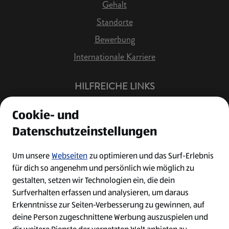
Gehalt
Standorte
Bewerbung
Internationale Karriere
HILFREICHE LINKS
Offene Stellen
Cookie- und
Job Benachrichtigung
Datenschutzeinstellungen
Bewerberkonto
Leichte Sprache
Um unsere
Webseiten
zu optimieren und das Surf-Erlebnis
für dich so angenehm und persönlich wie möglich zu
Kontakt
gestalten, setzen wir Technologien ein, die dein
Surfverhalten erfassen und analysieren, um daraus
Erkenntnisse zur Seiten-Verbesserung zu gewinnen, auf
deine Person zugeschnittene Werbung auszuspielen und