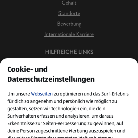
Gehalt
Standorte
Bewerbung
Internationale Karriere
HILFREICHE LINKS
Offene Stellen
Cookie- und
Job Benachrichtigung
Datenschutzeinstellungen
Bewerberkonto
Leichte Sprache
Um unsere
Webseiten
zu optimieren und das Surf-Erlebnis
für dich so angenehm und persönlich wie möglich zu
Kontakt
gestalten, setzen wir Technologien ein, die dein
Surfverhalten erfassen und analysieren, um daraus
Erkenntnisse zur Seiten-Verbesserung zu gewinnen, auf
deine Person zugeschnittene Werbung auszuspielen und