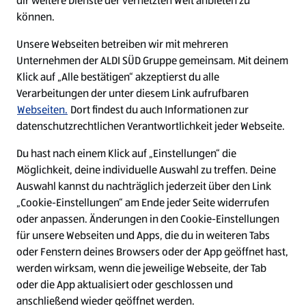
dir weitere Dienste der vernetzten Welt anbieten zu
Ein ausgezeichneter Arbeitgeber
können.
Unsere Webseiten betreiben wir mit mehreren
Unternehmen der ALDI SÜD Gruppe gemeinsam. Mit deinem
Klick auf „Alle bestätigen“ akzeptierst du alle
Verarbeitungen der unter diesem Link aufrufbaren
Webseiten.
Dort findest du auch Informationen zur
datenschutzrechtlichen Verantwortlichkeit jeder Webseite.
Du hast nach einem Klick auf „Einstellungen“ die
Möglichkeit, deine individuelle Auswahl zu treffen. Deine
Auswahl kannst du nachträglich jederzeit über den Link
„Cookie-Einstellungen“ am Ende jeder Seite widerrufen
W
W
W
W
oder anpassen. Änderungen in den Cookie-Einstellungen
i
i
i
i
für unsere Webseiten und Apps, die du in weiteren Tabs
r
r
r
r
oder Fenstern deines Browsers oder der App geöffnet hast,
d
d
d
d
a
a
a
a
werden wirksam, wenn die jeweilige Webseite, der Tab
u
u
u
u
Cookie - Liste
Datenschutz
oder die App aktualisiert oder geschlossen und
f
f
f
f
anschließend wieder geöffnet werden.
e
e
e
e