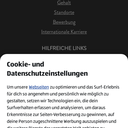
Gehalt
Standorte
Bewerbung
Internationale Karriere
HILFREICHE LINKS
Offene Stellen
Cookie- und
Job Benachrichtigung
Datenschutzeinstellungen
Bewerberkonto
Leichte Sprache
Um unsere
Webseiten
zu optimieren und das Surf-Erlebnis
für dich so angenehm und persönlich wie möglich zu
Kontakt
gestalten, setzen wir Technologien ein, die dein
Surfverhalten erfassen und analysieren, um daraus
Erkenntnisse zur Seiten-Verbesserung zu gewinnen, auf
deine Person zugeschnittene Werbung auszuspielen und