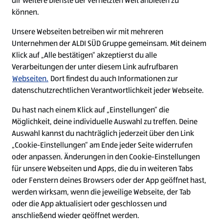
dir weitere Dienste der vernetzten Welt anbieten zu
Ein ausgezeichneter Arbeitgeber
können.
Unsere Webseiten betreiben wir mit mehreren
Unternehmen der ALDI SÜD Gruppe gemeinsam. Mit deinem
Klick auf „Alle bestätigen“ akzeptierst du alle
Verarbeitungen der unter diesem Link aufrufbaren
Webseiten.
Dort findest du auch Informationen zur
datenschutzrechtlichen Verantwortlichkeit jeder Webseite.
Du hast nach einem Klick auf „Einstellungen“ die
Möglichkeit, deine individuelle Auswahl zu treffen. Deine
Auswahl kannst du nachträglich jederzeit über den Link
„Cookie-Einstellungen“ am Ende jeder Seite widerrufen
W
W
W
W
oder anpassen. Änderungen in den Cookie-Einstellungen
i
i
i
i
für unsere Webseiten und Apps, die du in weiteren Tabs
r
r
r
r
oder Fenstern deines Browsers oder der App geöffnet hast,
d
d
d
d
a
a
a
a
werden wirksam, wenn die jeweilige Webseite, der Tab
u
u
u
u
Cookie - Liste
Datenschutz
oder die App aktualisiert oder geschlossen und
f
f
f
f
anschließend wieder geöffnet werden.
e
e
e
e