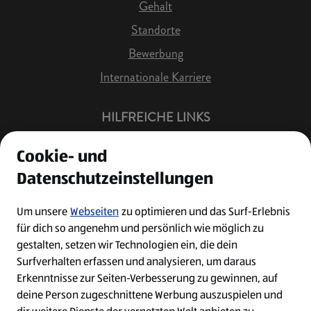
Gehalt
Standorte
Bewerbung
Internationale Karriere
HILFREICHE LINKS
Offene Stellen
Cookie- und
Job Benachrichtigung
Datenschutzeinstellungen
Bewerberkonto
Leichte Sprache
Um unsere
Webseiten
zu optimieren und das Surf-Erlebnis
für dich so angenehm und persönlich wie möglich zu
Kontakt
gestalten, setzen wir Technologien ein, die dein
Surfverhalten erfassen und analysieren, um daraus
Erkenntnisse zur Seiten-Verbesserung zu gewinnen, auf
deine Person zugeschnittene Werbung auszuspielen und