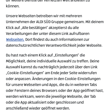
dir weitere Dienste der vernetzten Welt anbieten zu
Ein ausgezeichneter Arbeitgeber
können.
Unsere Webseiten betreiben wir mit mehreren
Unternehmen der ALDI SÜD Gruppe gemeinsam. Mit deinem
Klick auf „Alle bestätigen“ akzeptierst du alle
Verarbeitungen der unter diesem Link aufrufbaren
Webseiten.
Dort findest du auch Informationen zur
datenschutzrechtlichen Verantwortlichkeit jeder Webseite.
Du hast nach einem Klick auf „Einstellungen“ die
Möglichkeit, deine individuelle Auswahl zu treffen. Deine
Auswahl kannst du nachträglich jederzeit über den Link
„Cookie-Einstellungen“ am Ende jeder Seite widerrufen
W
W
W
W
oder anpassen. Änderungen in den Cookie-Einstellungen
i
i
i
i
für unsere Webseiten und Apps, die du in weiteren Tabs
r
r
r
r
oder Fenstern deines Browsers oder der App geöffnet hast,
d
d
d
d
a
a
a
a
werden wirksam, wenn die jeweilige Webseite, der Tab
u
u
u
u
Cookie - Liste
Datenschutz
oder die App aktualisiert oder geschlossen und
f
f
f
f
anschließend wieder geöffnet werden.
e
e
e
e