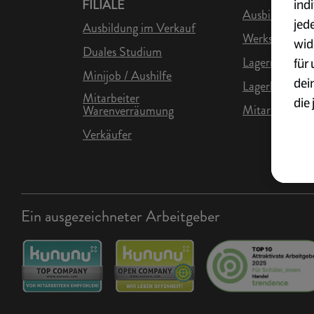
ind
FILIALE
Ausbildung in 
jed
Ausbildung im Verkauf
Werkstudent L
wid
Duales Studium
Lagermitarbei
für
Minijob / Aushilfe
dei
Lagerhelfer
Mitarbeiter
die 
Mitarbeiter Lo
Warenverräumung
ges
Verkäufer
Wei
zur
Übe
Ein ausgezeichneter Arbeitgeber