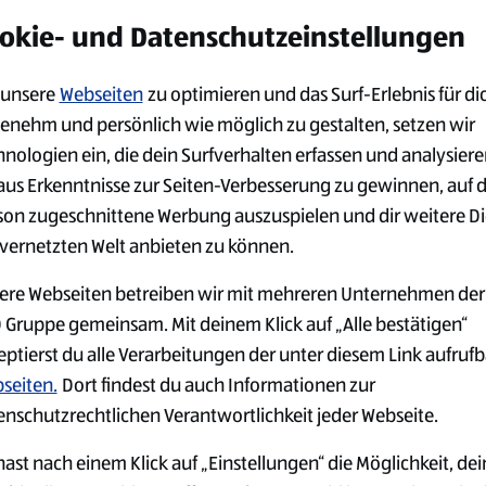
alten möchtest:
okie- und Datenschutzeinstellungen
unsere
Webseiten
zu optimieren und das Surf-Erlebnis für di
enehm und persönlich wie möglich zu gestalten, setzen wir
hnologien ein, die dein Surfverhalten erfassen und analysier
aus Erkenntnisse zur Seiten-Verbesserung zu gewinnen, auf 
son zugeschnittene Werbung auszuspielen und dir weitere D
 vernetzten Welt anbieten zu können.
ere Webseiten betreiben wir mit mehreren Unternehmen der
 Gruppe gemeinsam. Mit deinem Klick auf „Alle bestätigen“
eptierst du alle Verarbeitungen der unter diesem Link aufruf
seiten.
Dort findest du auch Informationen zur
enschutzrechtlichen Verantwortlichkeit jeder Webseite.
ast nach einem Klick auf „Einstellungen“ die Möglichkeit, dei
GER
JOBS IN DER
ARBEITGEB