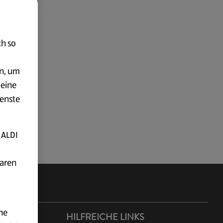
ch so
en, um
deine
ienste
 ALDI
baren
ne
ER ALDI
HILFREICHE LINKS