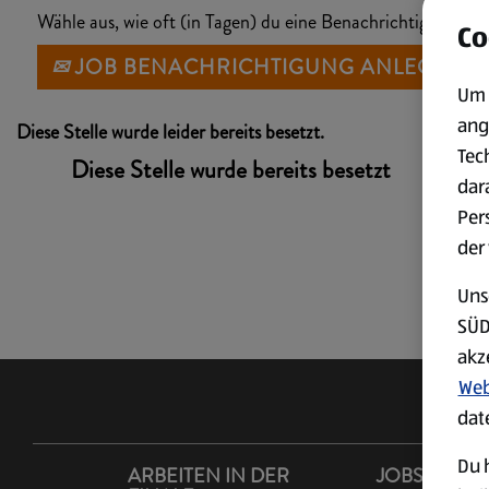
Wähle aus, wie oft (in Tagen) du eine Benachrichtigung erh
Co
JOB BENACHRICHTIGUNG ANLEGEN
Um 
ang
Diese Stelle wurde leider bereits besetzt.
Tec
Diese Stelle wurde bereits besetzt
dar
Per
der
Uns
SÜD
akz
Web
dat
Du h
ARBEITEN IN DER
JOBS IM LA