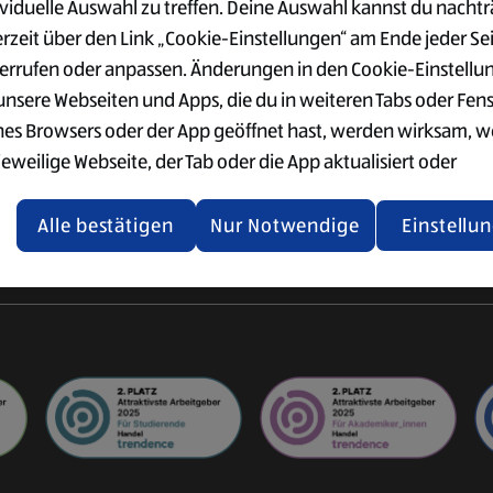
ividuelle Auswahl zu treffen. Deine Auswahl kannst du nachtr
VERWALTUNG
SÜD
der Logistik
erzeit über den Link „Cookie-Einstellungen“ am Ende jeder Se
Ausbildung im Büro
Vorteile
ogistik
errufen oder anpassen. Änderungen in den Cookie-Einstellu
Einkauf & Qualitätswesen
Gehalt
ter
 unsere Webseiten und Apps, die du in weiteren Tabs oder Fen
Supply Chain Management
Standorte
nes Browsers oder der App geöffnet hast, werden wirksam, 
IT
Bewerbung
jeweilige Webseite, der Tab oder die App aktualisiert oder
gistik
Weitere
chlossen und anschließend wieder geöffnet werden.
International
Einstiegsmöglichkeiten
Alle bestätigen
Nur Notwendige
Einstellu
tere Informationen stellen wir dir in unserer Datenschutzerk
 Verfügung.
rsicht der Webseitenbetreiber und Datenschutzerklärungen