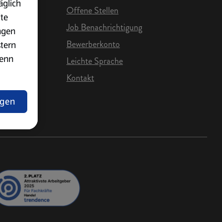
äglich
Offene Stellen
ite
Job Benachrichtigung
ngen
Bewerberkonto
stern
wenn
Leichte Sprache
Kontakt
e Karriere
ngen
lärung