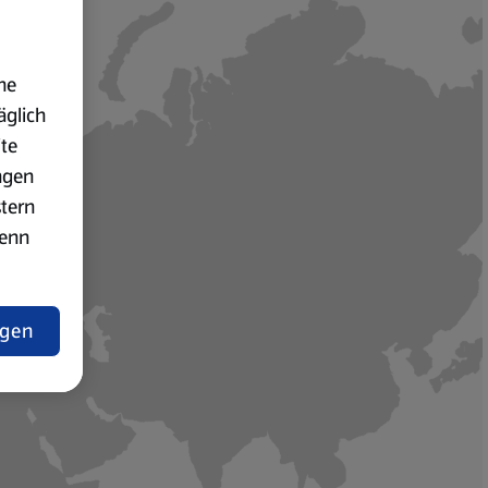
ne
äglich
ite
ngen
stern
wenn
den werden
ngen
lärung