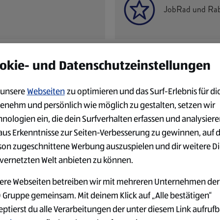
JobRad und Raba
okie- und Datenschutzeinstellungen
aßnahmen zur
unsere
Webseiten
zu optimieren und das Surf-Erlebnis für di
enehm und persönlich wie möglich zu gestalten, setzen wir
hnologien ein, die dein Surfverhalten erfassen und analysier
aus Erkenntnisse zur Seiten-Verbesserung zu gewinnen, auf 
son zugeschnittene Werbung auszuspielen und dir weitere D
 vernetzten Welt anbieten zu können.
DEIN EINSATZORT
ere Webseiten betreiben wir mit mehreren Unternehmen der
 Gruppe gemeinsam. Mit deinem Klick auf „Alle bestätigen“
eptierst du alle Verarbeitungen der unter diesem Link aufruf