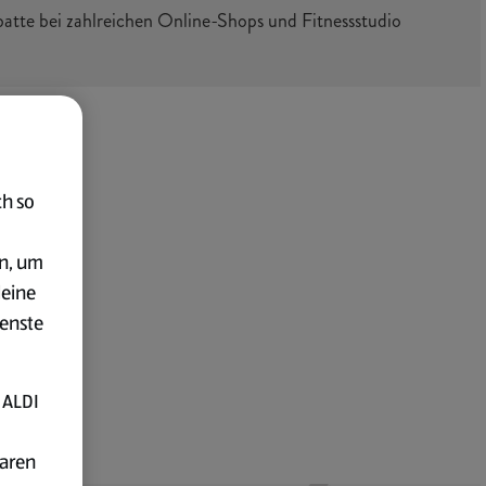
tte bei zahlreichen Online-Shops und Fitnessstudio
ch so
en, um
deine
ienste
 ALDI
baren