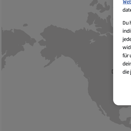
Web
dat
Du h
ind
jed
wid
für
dei
Dieser In
die 
ges
Wei
zur
Übe