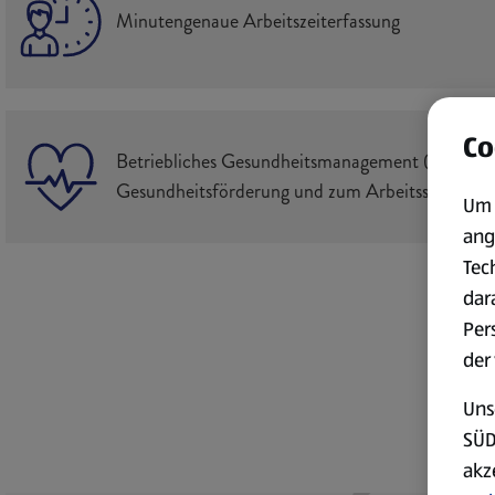
Minutengenaue Arbeitszeiterfassung
Co
Betriebliches Gesundheitsmanagement (z. B. M
Gesundheitsförderung und zum Arbeitsschutz)
Um 
ang
Tec
dar
Per
der
Uns
SÜD
akz