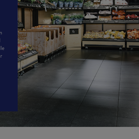
en
d
lle
ir
n