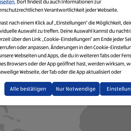
seiten.
Dort findest du auch Informationen zur
enschutzrechtlichen Verantwortlichkeit jeder Webseite.
ast nach einem Klick auf „Einstellungen“ die Möglichkeit, dei
ividuelle Auswahl zu treffen. Deine Auswahl kannst du nachtr
erzeit über den Link „Cookie-Einstellungen“ am Ende jeder Se
errufen oder anpassen. Änderungen in den Cookie-Einstellu
 unsere Webseiten und Apps, die du in weiteren Tabs oder Fen
nes Browsers oder der App geöffnet hast, werden wirksam, 
halt kann aufgrund deiner Datenschutzeinstellungen nicht gela
jeweilige Webseite, der Tab oder die App aktualisiert oder
chlossen und anschließend wieder geöffnet werden.
KLICKE HIER, UM DEN INHALT ZU AKTIVIEREN
Alle bestätigen
Nur Notwendige
Einstellu
tere Informationen stellen wir dir in unserer Datenschutzerk
 Verfügung.
rsicht der Webseitenbetreiber und Datenschutzerklärungen