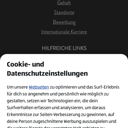
Gehalt
Standorte
Bewerbung
Internationale Karriere
HILFREICHE LINKS
Offene Stellen
Cookie- und
Job Benachrichtigung
Datenschutzeinstellungen
Bewerberkonto
Leichte Sprache
Um unsere
Webseiten
zu optimieren und das Surf-Erlebnis
für dich so angenehm und persönlich wie möglich zu
Kontakt
gestalten, setzen wir Technologien ein, die dein
Surfverhalten erfassen und analysieren, um daraus
Erkenntnisse zur Seiten-Verbesserung zu gewinnen, auf
deine Person zugeschnittene Werbung auszuspielen und