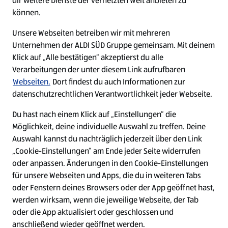
dir weitere Dienste der vernetzten Welt anbieten zu
Ein ausgezeichneter Arbeitgeber
können.
Unsere Webseiten betreiben wir mit mehreren
Unternehmen der ALDI SÜD Gruppe gemeinsam. Mit deinem
Klick auf „Alle bestätigen“ akzeptierst du alle
Verarbeitungen der unter diesem Link aufrufbaren
Webseiten.
Dort findest du auch Informationen zur
datenschutzrechtlichen Verantwortlichkeit jeder Webseite.
Du hast nach einem Klick auf „Einstellungen“ die
Möglichkeit, deine individuelle Auswahl zu treffen. Deine
Auswahl kannst du nachträglich jederzeit über den Link
„Cookie-Einstellungen“ am Ende jeder Seite widerrufen
W
W
W
W
oder anpassen. Änderungen in den Cookie-Einstellungen
i
i
i
i
für unsere Webseiten und Apps, die du in weiteren Tabs
r
r
r
r
oder Fenstern deines Browsers oder der App geöffnet hast,
d
d
d
d
a
a
a
a
werden wirksam, wenn die jeweilige Webseite, der Tab
u
u
u
u
Cookie - Liste
Datenschutz
oder die App aktualisiert oder geschlossen und
f
f
f
f
anschließend wieder geöffnet werden.
e
e
e
e