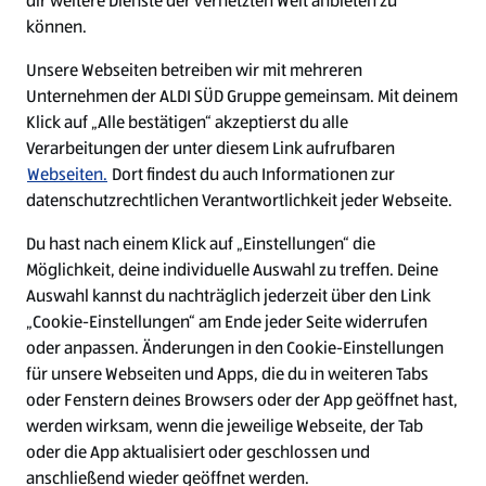
dir weitere Dienste der vernetzten Welt anbieten zu
Ein ausgezeichneter Arbeitgeber
können.
Unsere Webseiten betreiben wir mit mehreren
Unternehmen der ALDI SÜD Gruppe gemeinsam. Mit deinem
Klick auf „Alle bestätigen“ akzeptierst du alle
Verarbeitungen der unter diesem Link aufrufbaren
Webseiten.
Dort findest du auch Informationen zur
datenschutzrechtlichen Verantwortlichkeit jeder Webseite.
Du hast nach einem Klick auf „Einstellungen“ die
Möglichkeit, deine individuelle Auswahl zu treffen. Deine
Auswahl kannst du nachträglich jederzeit über den Link
„Cookie-Einstellungen“ am Ende jeder Seite widerrufen
W
W
W
W
oder anpassen. Änderungen in den Cookie-Einstellungen
i
i
i
i
für unsere Webseiten und Apps, die du in weiteren Tabs
r
r
r
r
oder Fenstern deines Browsers oder der App geöffnet hast,
d
d
d
d
a
a
a
a
werden wirksam, wenn die jeweilige Webseite, der Tab
u
u
u
u
Cookie - Liste
Datenschutz
oder die App aktualisiert oder geschlossen und
f
f
f
f
anschließend wieder geöffnet werden.
e
e
e
e