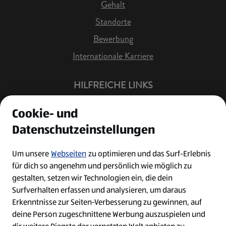
Gehalt
Standorte
Bewerbung
Internationale Karriere
HILFREICHE LINKS
Offene Stellen
Cookie- und
Job Benachrichtigung
Datenschutzeinstellungen
Bewerberkonto
Leichte Sprache
Um unsere
Webseiten
zu optimieren und das Surf-Erlebnis
für dich so angenehm und persönlich wie möglich zu
Kontakt
gestalten, setzen wir Technologien ein, die dein
Surfverhalten erfassen und analysieren, um daraus
Erkenntnisse zur Seiten-Verbesserung zu gewinnen, auf
deine Person zugeschnittene Werbung auszuspielen und