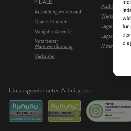
ind
FILIALE
Ausbildung in 
jed
Ausbildung im Verkauf
Werkstudent L
wid
Duales Studium
Lagermitarbei
für
Minijob / Aushilfe
dei
Lagerhelfer
Mitarbeiter
die 
Mitarbeiter Lo
Warenverräumung
ges
Verkäufer
Wei
zur
Übe
Ein ausgezeichneter Arbeitgeber