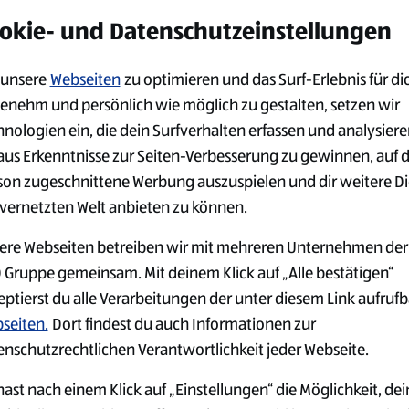
alten möchtest:
okie- und Datenschutzeinstellungen
unsere
Webseiten
zu optimieren und das Surf-Erlebnis für di
enehm und persönlich wie möglich zu gestalten, setzen wir
hnologien ein, die dein Surfverhalten erfassen und analysier
aus Erkenntnisse zur Seiten-Verbesserung zu gewinnen, auf 
son zugeschnittene Werbung auszuspielen und dir weitere D
 vernetzten Welt anbieten zu können.
ere Webseiten betreiben wir mit mehreren Unternehmen der
 Gruppe gemeinsam. Mit deinem Klick auf „Alle bestätigen“
eptierst du alle Verarbeitungen der unter diesem Link aufruf
seiten.
Dort findest du auch Informationen zur
enschutzrechtlichen Verantwortlichkeit jeder Webseite.
ast nach einem Klick auf „Einstellungen“ die Möglichkeit, dei
GER
JOBS IN DER
ARBEITGEB