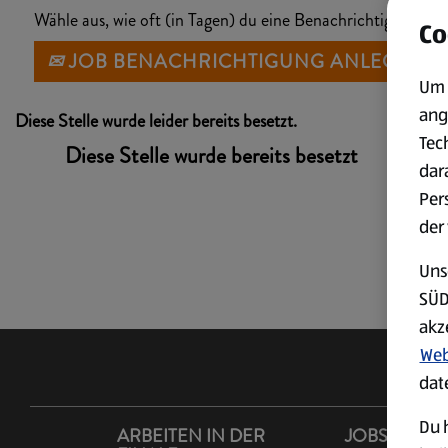
Wähle aus, wie oft (in Tagen) du eine Benachrichtigung erh
Co
JOB BENACHRICHTIGUNG ANLEGEN
Um 
ang
Diese Stelle wurde leider bereits besetzt.
Tec
Diese Stelle wurde bereits besetzt
dar
Per
der
Uns
SÜD
akz
Web
dat
Du h
ARBEITEN IN DER
JOBS IM LA