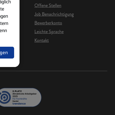
äglich
Offene Stellen
ite
Job Benachrichtigung
ngen
Bewerberkonto
stern
wenn
Leichte Sprache
Kontakt
e Karriere
ngen
lärung