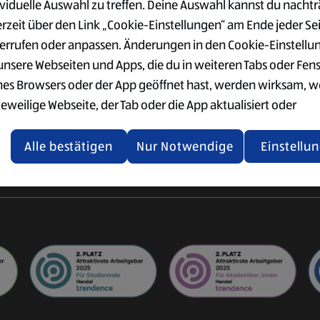
ividuelle Auswahl zu treffen. Deine Auswahl kannst du nachtr
VERWALTUNG
SÜD
der Logistik
erzeit über den Link „Cookie-Einstellungen“ am Ende jeder Se
Ausbildung im Büro
Vorteile
ogistik
errufen oder anpassen. Änderungen in den Cookie-Einstellu
Einkauf & Qualitätswesen
Gehalt
ter
 unsere Webseiten und Apps, die du in weiteren Tabs oder Fen
Supply Chain Management
Standorte
nes Browsers oder der App geöffnet hast, werden wirksam, 
IT
Bewerbung
jeweilige Webseite, der Tab oder die App aktualisiert oder
gistik
Weitere
chlossen und anschließend wieder geöffnet werden.
International
Einstiegsmöglichkeiten
Alle bestätigen
Nur Notwendige
Einstellu
tere Informationen stellen wir dir in unserer Datenschutzerk
 Verfügung.
rsicht der Webseitenbetreiber und Datenschutzerklärungen