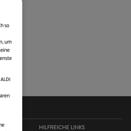
ch so
en, um
deine
ienste
 ALDI
baren
ne
ER ALDI
HILFREICHE LINKS