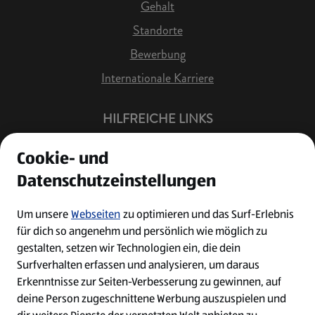
Gehalt
Standorte
Bewerbung
Internationale Karriere
HILFREICHE LINKS
Offene Stellen
Cookie- und
Job Benachrichtigung
Datenschutzeinstellungen
Bewerberkonto
Leichte Sprache
Um unsere
Webseiten
zu optimieren und das Surf-Erlebnis
für dich so angenehm und persönlich wie möglich zu
Kontakt
gestalten, setzen wir Technologien ein, die dein
Surfverhalten erfassen und analysieren, um daraus
Erkenntnisse zur Seiten-Verbesserung zu gewinnen, auf
deine Person zugeschnittene Werbung auszuspielen und