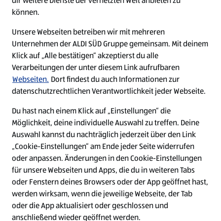
dir weitere Dienste der vernetzten Welt anbieten zu
Ein ausgezeichneter Arbeitgeber
können.
Unsere Webseiten betreiben wir mit mehreren
Unternehmen der ALDI SÜD Gruppe gemeinsam. Mit deinem
Klick auf „Alle bestätigen“ akzeptierst du alle
Verarbeitungen der unter diesem Link aufrufbaren
Webseiten.
Dort findest du auch Informationen zur
datenschutzrechtlichen Verantwortlichkeit jeder Webseite.
Du hast nach einem Klick auf „Einstellungen“ die
Möglichkeit, deine individuelle Auswahl zu treffen. Deine
Auswahl kannst du nachträglich jederzeit über den Link
„Cookie-Einstellungen“ am Ende jeder Seite widerrufen
W
W
W
W
oder anpassen. Änderungen in den Cookie-Einstellungen
i
i
i
i
für unsere Webseiten und Apps, die du in weiteren Tabs
r
r
r
r
oder Fenstern deines Browsers oder der App geöffnet hast,
d
d
d
d
a
a
a
a
werden wirksam, wenn die jeweilige Webseite, der Tab
u
u
u
u
Cookie - Liste
Datenschutz
oder die App aktualisiert oder geschlossen und
f
f
f
f
anschließend wieder geöffnet werden.
e
e
e
e