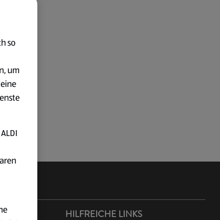
ch so
en, um
deine
ienste
 ALDI
baren
ne
ER ALDI
HILFREICHE LINKS