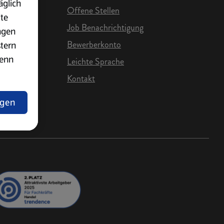
äglich
Offene Stellen
ite
Job Benachrichtigung
ngen
Bewerberkonto
stern
wenn
Leichte Sprache
Kontakt
e Karriere
ngen
lärung