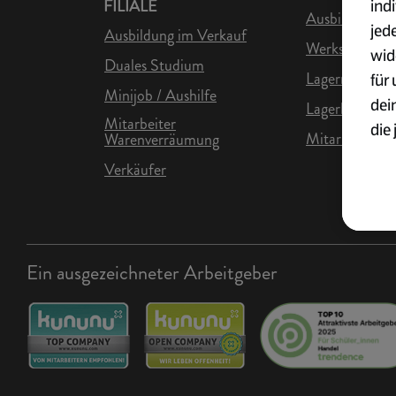
ind
FILIALE
Ausbildung in 
jed
Ausbildung im Verkauf
Werkstudent L
wid
Duales Studium
Lagermitarbei
für
Minijob / Aushilfe
dei
Lagerhelfer
Mitarbeiter
die 
Mitarbeiter Lo
Warenverräumung
ges
Verkäufer
Wei
zur
Übe
Ein ausgezeichneter Arbeitgeber