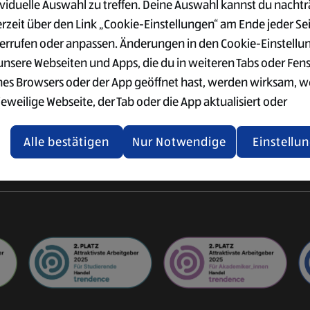
ividuelle Auswahl zu treffen. Deine Auswahl kannst du nachtr
VERWALTUNG
SÜD
der Logistik
erzeit über den Link „Cookie-Einstellungen“ am Ende jeder Se
Ausbildung im Büro
Vorteile
ogistik
errufen oder anpassen. Änderungen in den Cookie-Einstellu
Einkauf & Qualitätswesen
Gehalt
ter
 unsere Webseiten und Apps, die du in weiteren Tabs oder Fen
Supply Chain Management
Standorte
nes Browsers oder der App geöffnet hast, werden wirksam, 
IT
Bewerbung
jeweilige Webseite, der Tab oder die App aktualisiert oder
gistik
Weitere
chlossen und anschließend wieder geöffnet werden.
International
Einstiegsmöglichkeiten
Alle bestätigen
Nur Notwendige
Einstellu
tere Informationen stellen wir dir in unserer Datenschutzerk
 Verfügung.
rsicht der Webseitenbetreiber und Datenschutzerklärungen