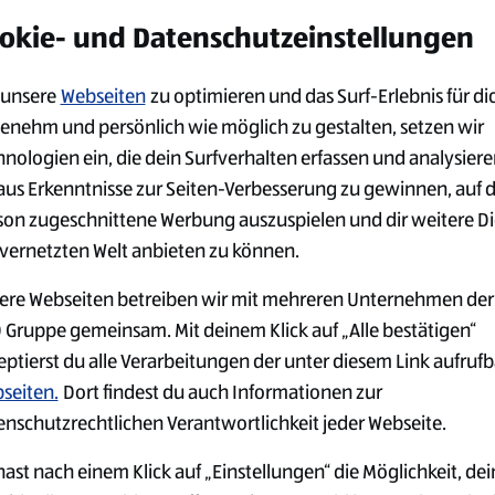
alten möchtest:
okie- und Datenschutzeinstellungen
unsere
Webseiten
zu optimieren und das Surf-Erlebnis für di
enehm und persönlich wie möglich zu gestalten, setzen wir
hnologien ein, die dein Surfverhalten erfassen und analysier
aus Erkenntnisse zur Seiten-Verbesserung zu gewinnen, auf 
son zugeschnittene Werbung auszuspielen und dir weitere D
 vernetzten Welt anbieten zu können.
ere Webseiten betreiben wir mit mehreren Unternehmen der
 Gruppe gemeinsam. Mit deinem Klick auf „Alle bestätigen“
eptierst du alle Verarbeitungen der unter diesem Link aufruf
seiten.
Dort findest du auch Informationen zur
enschutzrechtlichen Verantwortlichkeit jeder Webseite.
ast nach einem Klick auf „Einstellungen“ die Möglichkeit, dei
GER
JOBS IN DER
ARBEITGEB