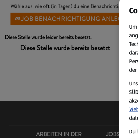
Wähle aus, wie oft (in Tagen) du eine Benachrichtigung erh
Co
JOB BENACHRICHTIGUNG ANLEGEN
Um 
ang
Diese Stelle wurde leider bereits besetzt.
Tec
Diese Stelle wurde bereits besetzt
dar
Per
der
Uns
SÜD
akz
Web
dat
Du h
ARBEITEN IN DER
JOBS IM LA