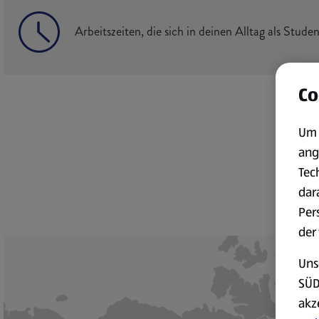
Arbeitszeiten, die sich in deinen Alltag als Studen
Co
Um 
ang
Tec
dar
Per
der
Uns
SÜD
akz