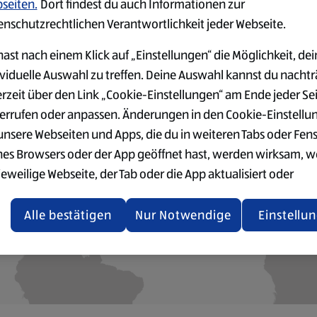
seiten.
Dort findest du auch Informationen zur
enschutzrechtlichen Verantwortlichkeit jeder Webseite.
ast nach einem Klick auf „Einstellungen“ die Möglichkeit, dei
ividuelle Auswahl zu treffen. Deine Auswahl kannst du nachtr
halt kann aufgrund deiner Datenschutzeinstellungen nicht gela
erzeit über den Link „Cookie-Einstellungen“ am Ende jeder Se
errufen oder anpassen. Änderungen in den Cookie-Einstellu
KLICKE HIER, UM DEN INHALT ZU AKTIVIEREN
 unsere Webseiten und Apps, die du in weiteren Tabs oder Fen
nes Browsers oder der App geöffnet hast, werden wirksam, 
jeweilige Webseite, der Tab oder die App aktualisiert oder
chlossen und anschließend wieder geöffnet werden.
Alle bestätigen
Nur Notwendige
Einstellu
tere Informationen stellen wir dir in unserer Datenschutzerk
 Verfügung.
rsicht der Webseitenbetreiber und Datenschutzerklärungen