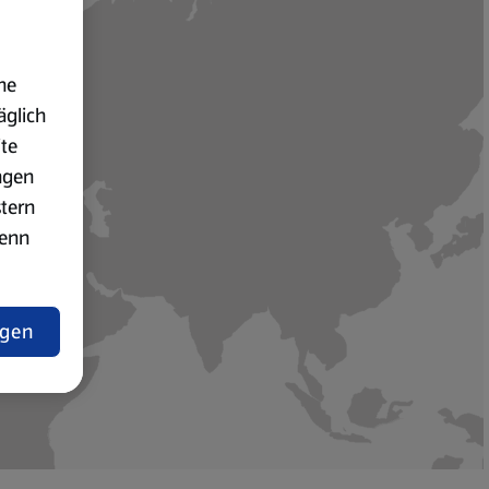
ne
äglich
den werden
ite
ngen
stern
wenn
ngen
lärung