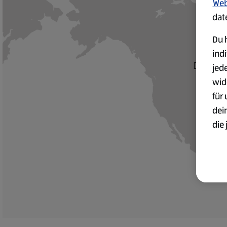
Web
dat
Du h
ind
Dieser In
jed
wid
für
dei
die 
ges
Wei
zur
Übe