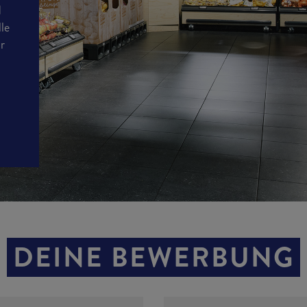
d
lle
ir
n
DEINE BEWERBUNG