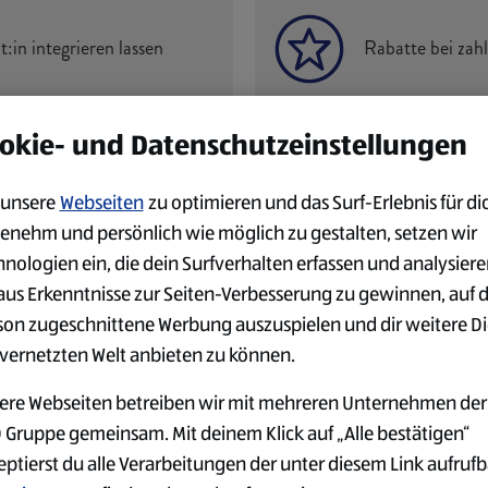
t:in integrieren lassen
Rabatte bei zah
okie- und Datenschutzeinstellungen
unsere
Webseiten
zu optimieren und das Surf-Erlebnis für di
enehm und persönlich wie möglich zu gestalten, setzen wir
hnologien ein, die dein Surfverhalten erfassen und analysier
DEIN EINSATZORT
aus Erkenntnisse zur Seiten-Verbesserung zu gewinnen, auf 
son zugeschnittene Werbung auszuspielen und dir weitere D
 vernetzten Welt anbieten zu können.
ere Webseiten betreiben wir mit mehreren Unternehmen der
 Gruppe gemeinsam. Mit deinem Klick auf „Alle bestätigen“
eptierst du alle Verarbeitungen der unter diesem Link aufruf