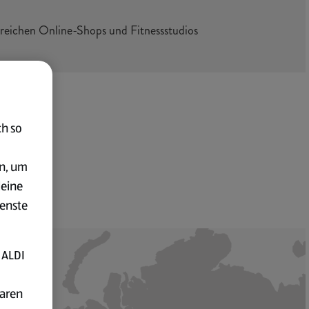
lreichen Online-Shops und Fitnessstudios
ch so
en, um
deine
ienste
 ALDI
baren