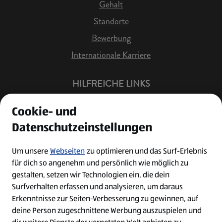
Gehalt
Standorte
Bewerbung
Internationale Karriere
HILFREICHE LINKS
Offene Stellen
Cookie- und
Job Benachrichtigung
Datenschutzeinstellungen
Bewerberkonto
Leichte Sprache
Um unsere
Webseiten
zu optimieren und das Surf-Erlebnis
für dich so angenehm und persönlich wie möglich zu
Kontakt
gestalten, setzen wir Technologien ein, die dein
Surfverhalten erfassen und analysieren, um daraus
Erkenntnisse zur Seiten-Verbesserung zu gewinnen, auf
deine Person zugeschnittene Werbung auszuspielen und