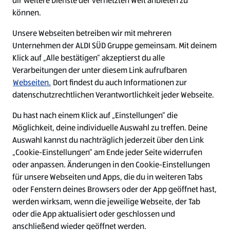
dir weitere Dienste der vernetzten Welt anbieten zu
Ein ausgezeichneter Arbeitgeber
können.
Unsere Webseiten betreiben wir mit mehreren
Unternehmen der ALDI SÜD Gruppe gemeinsam. Mit deinem
Klick auf „Alle bestätigen“ akzeptierst du alle
Verarbeitungen der unter diesem Link aufrufbaren
Webseiten.
Dort findest du auch Informationen zur
datenschutzrechtlichen Verantwortlichkeit jeder Webseite.
Du hast nach einem Klick auf „Einstellungen“ die
Möglichkeit, deine individuelle Auswahl zu treffen. Deine
Auswahl kannst du nachträglich jederzeit über den Link
„Cookie-Einstellungen“ am Ende jeder Seite widerrufen
W
W
W
W
oder anpassen. Änderungen in den Cookie-Einstellungen
i
i
i
i
für unsere Webseiten und Apps, die du in weiteren Tabs
r
r
r
r
oder Fenstern deines Browsers oder der App geöffnet hast,
d
d
d
d
a
a
a
a
werden wirksam, wenn die jeweilige Webseite, der Tab
u
u
u
u
Cookie - Liste
Datenschutz
oder die App aktualisiert oder geschlossen und
f
f
f
f
anschließend wieder geöffnet werden.
e
e
e
e