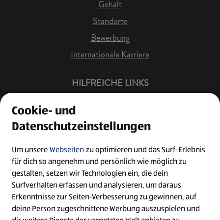
Gehalt
Standorte
Bewerbung
Internationale Karriere
HILFREICHE LINKS
Offene Stellen
Cookie- und
Job Benachrichtigung
Datenschutzeinstellungen
Bewerberkonto
Leichte Sprache
Um unsere
Webseiten
zu optimieren und das Surf-Erlebnis
für dich so angenehm und persönlich wie möglich zu
Kontakt
gestalten, setzen wir Technologien ein, die dein
Surfverhalten erfassen und analysieren, um daraus
Erkenntnisse zur Seiten-Verbesserung zu gewinnen, auf
deine Person zugeschnittene Werbung auszuspielen und