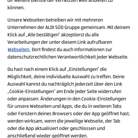
dir weitere Dienste der vernetzten Welt anbieten zu
Ein ausgezeichneter Arbeitgeber
können.
Unsere Webseiten betreiben wir mit mehreren
Unternehmen der ALDI SÜD Gruppe gemeinsam. Mit deinem
Klick auf „Alle bestätigen“ akzeptierst du alle
Verarbeitungen der unter diesem Link aufrufbaren
Webseiten.
Dort findest du auch Informationen zur
datenschutzrechtlichen Verantwortlichkeit jeder Webseite.
Du hast nach einem Klick auf „Einstellungen“ die
Möglichkeit, deine individuelle Auswahl zu treffen. Deine
Auswahl kannst du nachträglich jederzeit über den Link
„Cookie-Einstellungen“ am Ende jeder Seite widerrufen
W
W
W
W
oder anpassen. Änderungen in den Cookie-Einstellungen
i
i
i
i
für unsere Webseiten und Apps, die du in weiteren Tabs
r
r
r
r
oder Fenstern deines Browsers oder der App geöffnet hast,
d
d
d
d
a
a
a
a
werden wirksam, wenn die jeweilige Webseite, der Tab
u
u
u
u
Cookie - Liste
Datenschutz
oder die App aktualisiert oder geschlossen und
f
f
f
f
anschließend wieder geöffnet werden.
e
e
e
e