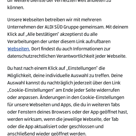
dir weitere Dienste der vernetzten Welt anbieten zu
Ein ausgezeichneter Arbeitgeber
können.
Unsere Webseiten betreiben wir mit mehreren
Unternehmen der ALDI SÜD Gruppe gemeinsam. Mit deinem
Klick auf „Alle bestätigen“ akzeptierst du alle
Verarbeitungen der unter diesem Link aufrufbaren
Webseiten.
Dort findest du auch Informationen zur
datenschutzrechtlichen Verantwortlichkeit jeder Webseite.
Du hast nach einem Klick auf „Einstellungen“ die
Möglichkeit, deine individuelle Auswahl zu treffen. Deine
Auswahl kannst du nachträglich jederzeit über den Link
„Cookie-Einstellungen“ am Ende jeder Seite widerrufen
W
W
W
W
oder anpassen. Änderungen in den Cookie-Einstellungen
i
i
i
i
für unsere Webseiten und Apps, die du in weiteren Tabs
r
r
r
r
oder Fenstern deines Browsers oder der App geöffnet hast,
d
d
d
d
a
a
a
a
werden wirksam, wenn die jeweilige Webseite, der Tab
u
u
u
u
Cookie - Liste
Datenschutz
oder die App aktualisiert oder geschlossen und
f
f
f
f
anschließend wieder geöffnet werden.
e
e
e
e