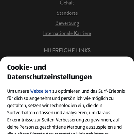
Gehalt
Standorte
Bewerbung
Internationale Karriere
HILFREICHE LINKS
Offene Stellen
Cookie- und
Job Benachrichtigung
Datenschutzeinstellungen
Bewerberkonto
Leichte Sprache
Um unsere
Webseiten
zu optimieren und das Surf-Erlebnis
für dich so angenehm und persönlich wie möglich zu
Kontakt
gestalten, setzen wir Technologien ein, die dein
Surfverhalten erfassen und analysieren, um daraus
Erkenntnisse zur Seiten-Verbesserung zu gewinnen, auf
deine Person zugeschnittene Werbung auszuspielen und