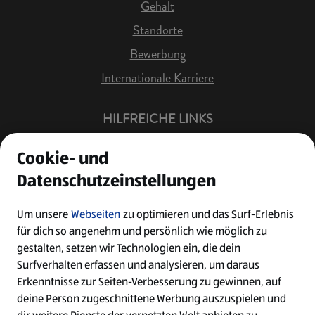
Gehalt
Standorte
Bewerbung
Internationale Karriere
HILFREICHE LINKS
Offene Stellen
Cookie- und
Job Benachrichtigung
Datenschutzeinstellungen
Bewerberkonto
Leichte Sprache
Um unsere
Webseiten
zu optimieren und das Surf-Erlebnis
für dich so angenehm und persönlich wie möglich zu
Kontakt
gestalten, setzen wir Technologien ein, die dein
Surfverhalten erfassen und analysieren, um daraus
Erkenntnisse zur Seiten-Verbesserung zu gewinnen, auf
deine Person zugeschnittene Werbung auszuspielen und