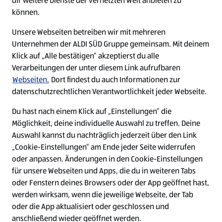
dir weitere Dienste der vernetzten Welt anbieten zu
Ein ausgezeichneter Arbeitgeber
können.
Unsere Webseiten betreiben wir mit mehreren
Unternehmen der ALDI SÜD Gruppe gemeinsam. Mit deinem
Klick auf „Alle bestätigen“ akzeptierst du alle
Verarbeitungen der unter diesem Link aufrufbaren
Webseiten.
Dort findest du auch Informationen zur
datenschutzrechtlichen Verantwortlichkeit jeder Webseite.
Du hast nach einem Klick auf „Einstellungen“ die
Möglichkeit, deine individuelle Auswahl zu treffen. Deine
Auswahl kannst du nachträglich jederzeit über den Link
„Cookie-Einstellungen“ am Ende jeder Seite widerrufen
W
W
W
W
oder anpassen. Änderungen in den Cookie-Einstellungen
i
i
i
i
für unsere Webseiten und Apps, die du in weiteren Tabs
r
r
r
r
oder Fenstern deines Browsers oder der App geöffnet hast,
d
d
d
d
a
a
a
a
werden wirksam, wenn die jeweilige Webseite, der Tab
u
u
u
u
Cookie - Liste
Datenschutz
oder die App aktualisiert oder geschlossen und
f
f
f
f
anschließend wieder geöffnet werden.
e
e
e
e