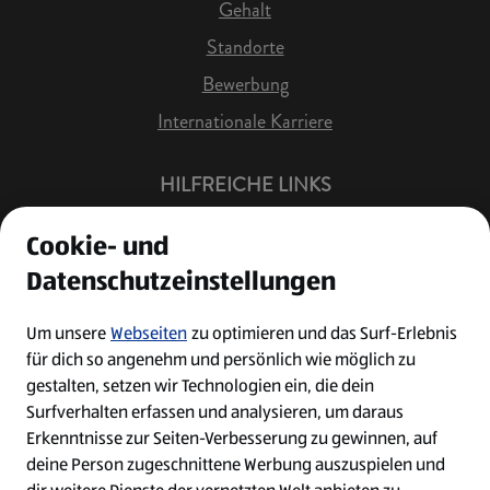
Gehalt
Standorte
Bewerbung
Internationale Karriere
HILFREICHE LINKS
Offene Stellen
Cookie- und
Job Benachrichtigung
Datenschutzeinstellungen
Bewerberkonto
Leichte Sprache
Um unsere
Webseiten
zu optimieren und das Surf-Erlebnis
für dich so angenehm und persönlich wie möglich zu
Kontakt
gestalten, setzen wir Technologien ein, die dein
Surfverhalten erfassen und analysieren, um daraus
Erkenntnisse zur Seiten-Verbesserung zu gewinnen, auf
deine Person zugeschnittene Werbung auszuspielen und