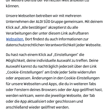
dir weitere Dienste der vernetzten Welt anbieten zu
Ein ausgezeichneter Arbeitgeber
können.
Unsere Webseiten betreiben wir mit mehreren
Unternehmen der ALDI SÜD Gruppe gemeinsam. Mit deinem
Klick auf „Alle bestätigen“ akzeptierst du alle
Verarbeitungen der unter diesem Link aufrufbaren
Webseiten.
Dort findest du auch Informationen zur
datenschutzrechtlichen Verantwortlichkeit jeder Webseite.
Du hast nach einem Klick auf „Einstellungen“ die
Möglichkeit, deine individuelle Auswahl zu treffen. Deine
Auswahl kannst du nachträglich jederzeit über den Link
„Cookie-Einstellungen“ am Ende jeder Seite widerrufen
W
W
W
W
oder anpassen. Änderungen in den Cookie-Einstellungen
i
i
i
i
für unsere Webseiten und Apps, die du in weiteren Tabs
r
r
r
r
oder Fenstern deines Browsers oder der App geöffnet hast,
d
d
d
d
a
a
a
a
werden wirksam, wenn die jeweilige Webseite, der Tab
u
u
u
u
Cookie - Liste
Datenschutz
oder die App aktualisiert oder geschlossen und
f
f
f
f
anschließend wieder geöffnet werden.
e
e
e
e