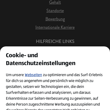
Gehalt
Standorte
Bewerbung
Internationale Karriere
HILFREICHE LINKS
Offene Stellen
Cookie- und
Job Benachrichtigung
Datenschutzeinstellungen
Bewerberkonto
Leichte Sprache
Um unsere
Webseiten
zu optimieren und das Surf-Erlebnis
für dich so angenehm und persönlich wie möglich zu
Kontakt
gestalten, setzen wir Technologien ein, die dein
Surfverhalten erfassen und analysieren, um daraus
Erkenntnisse zur Seiten-Verbesserung zu gewinnen, auf
deine Person zugeschnittene Werbung auszuspielen und