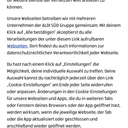
dir weitere Dienste der vernetzten Welt anbieten zu
Ein ausgezeichneter Arbeitgeber
können.
Unsere Webseiten betreiben wir mit mehreren
Unternehmen der ALDI SÜD Gruppe gemeinsam. Mit deinem
Klick auf „Alle bestätigen“ akzeptierst du alle
Verarbeitungen der unter diesem Link aufrufbaren
Webseiten.
Dort findest du auch Informationen zur
datenschutzrechtlichen Verantwortlichkeit jeder Webseite.
Du hast nach einem Klick auf „Einstellungen“ die
Möglichkeit, deine individuelle Auswahl zu treffen. Deine
Auswahl kannst du nachträglich jederzeit über den Link
„Cookie-Einstellungen“ am Ende jeder Seite widerrufen
W
W
W
W
oder anpassen. Änderungen in den Cookie-Einstellungen
i
i
i
i
für unsere Webseiten und Apps, die du in weiteren Tabs
r
r
r
r
oder Fenstern deines Browsers oder der App geöffnet hast,
d
d
d
d
a
a
a
a
werden wirksam, wenn die jeweilige Webseite, der Tab
u
u
u
u
Cookie - Liste
Datenschutz
oder die App aktualisiert oder geschlossen und
f
f
f
f
anschließend wieder geöffnet werden.
e
e
e
e