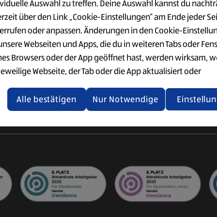
ividuelle Auswahl zu treffen. Deine Auswahl kannst du nachtr
VERWALTUNG
SÜD
der Logistik
erzeit über den Link „Cookie-Einstellungen“ am Ende jeder Se
Ausbildung im Büro
Vorteile
ogistik
errufen oder anpassen. Änderungen in den Cookie-Einstellu
Einkauf & Qualitätswesen
Gehalt
ter
 unsere Webseiten und Apps, die du in weiteren Tabs oder Fen
Supply Chain Management
Standorte
nes Browsers oder der App geöffnet hast, werden wirksam, 
IT
Bewerbung
jeweilige Webseite, der Tab oder die App aktualisiert oder
gistik
Weitere
chlossen und anschließend wieder geöffnet werden.
International
Einstiegsmöglichkeiten
Alle bestätigen
Nur Notwendige
Einstellu
tere Informationen stellen wir dir in unserer Datenschutzerk
 Verfügung.
rsicht der Webseitenbetreiber und Datenschutzerklärungen