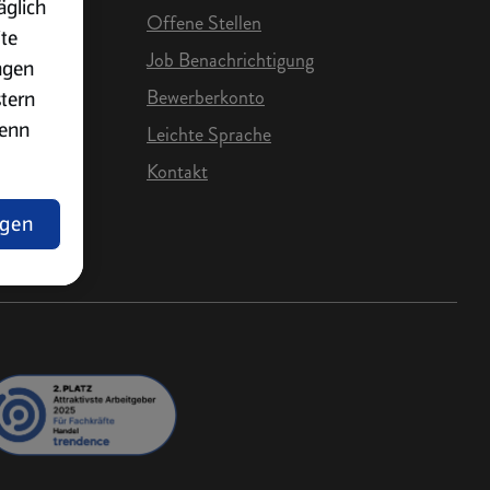
äglich
Offene Stellen
ite
Job Benachrichtigung
ngen
Bewerberkonto
stern
wenn
Leichte Sprache
Kontakt
e Karriere
ngen
lärung