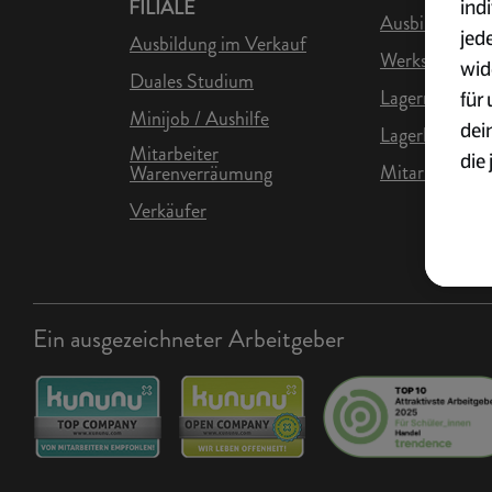
ind
FILIALE
Ausbildung in 
jed
Ausbildung im Verkauf
Werkstudent L
wid
Duales Studium
Lagermitarbei
für
Minijob / Aushilfe
dei
Lagerhelfer
Mitarbeiter
die 
Mitarbeiter Lo
Warenverräumung
ges
Verkäufer
Wei
zur
Übe
Ein ausgezeichneter Arbeitgeber