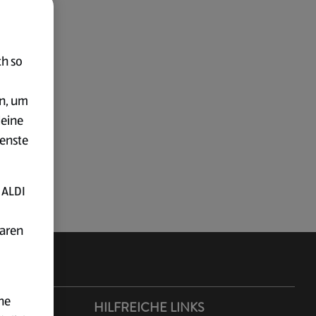
ch so
en, um
deine
ienste
 ALDI
baren
ne
ER ALDI
HILFREICHE LINKS