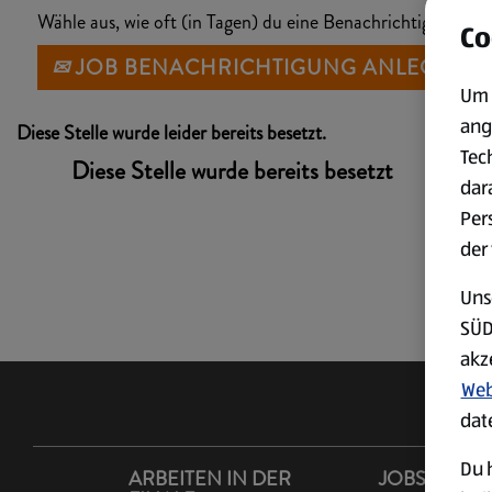
Wähle aus, wie oft (in Tagen) du eine Benachrichtigung erh
Co
JOB BENACHRICHTIGUNG ANLEGEN
Um 
ang
Diese Stelle wurde leider bereits besetzt.
Tec
Diese Stelle wurde bereits besetzt
dar
Per
der
Uns
SÜD
akz
Web
dat
Du h
ARBEITEN IN DER
JOBS IM LA