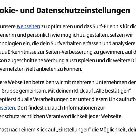
alten möchtest:
okie- und Datenschutzeinstellungen
unsere
Webseiten
zu optimieren und das Surf-Erlebnis für di
enehm und persönlich wie möglich zu gestalten, setzen wir
hnologien ein, die dein Surfverhalten erfassen und analysier
aus Erkenntnisse zur Seiten-Verbesserung zu gewinnen, auf 
son zugeschnittene Werbung auszuspielen und dir weitere D
 vernetzten Welt anbieten zu können.
ere Webseiten betreiben wir mit mehreren Unternehmen der
 Gruppe gemeinsam. Mit deinem Klick auf „Alle bestätigen“
eptierst du alle Verarbeitungen der unter diesem Link aufruf
seiten.
Dort findest du auch Informationen zur
enschutzrechtlichen Verantwortlichkeit jeder Webseite.
ast nach einem Klick auf „Einstellungen“ die Möglichkeit, dei
GER
JOBS IN DER
ARBEITGEB