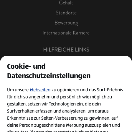
Gehalt
Standorte
Bewerbung
Internationale Karriere
HILFREICHE LINKS
Offene Stellen
Cookie- und
Job Benachrichtigung
Datenschutzeinstellungen
Bewerberkonto
Leichte Sprache
Um unsere
Webseiten
zu optimieren und das Surf-Erlebnis
für dich so angenehm und persönlich wie möglich zu
Kontakt
gestalten, setzen wir Technologien ein, die dein
Surfverhalten erfassen und analysieren, um daraus
Erkenntnisse zur Seiten-Verbesserung zu gewinnen, auf
deine Person zugeschnittene Werbung auszuspielen und