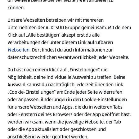
dir weitere Dienste der vernetzten Welt anbieten zu
Ein ausgezeichneter Arbeitgeber
können.
Unsere Webseiten betreiben wir mit mehreren
Unternehmen der ALDI SÜD Gruppe gemeinsam. Mit deinem
Klick auf „Alle bestätigen“ akzeptierst du alle
Verarbeitungen der unter diesem Link aufrufbaren
Webseiten.
Dort findest du auch Informationen zur
datenschutzrechtlichen Verantwortlichkeit jeder Webseite.
Du hast nach einem Klick auf „Einstellungen“ die
Möglichkeit, deine individuelle Auswahl zu treffen. Deine
Auswahl kannst du nachträglich jederzeit über den Link
„Cookie-Einstellungen“ am Ende jeder Seite widerrufen
W
W
W
W
oder anpassen. Änderungen in den Cookie-Einstellungen
i
i
i
i
für unsere Webseiten und Apps, die du in weiteren Tabs
r
r
r
r
oder Fenstern deines Browsers oder der App geöffnet hast,
d
d
d
d
a
a
a
a
werden wirksam, wenn die jeweilige Webseite, der Tab
u
u
u
u
Cookie - Liste
Datenschutz
oder die App aktualisiert oder geschlossen und
f
f
f
f
anschließend wieder geöffnet werden.
e
e
e
e