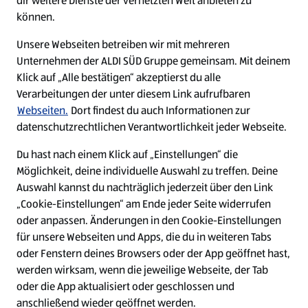
dir weitere Dienste der vernetzten Welt anbieten zu
Ein ausgezeichneter Arbeitgeber
können.
Unsere Webseiten betreiben wir mit mehreren
Unternehmen der ALDI SÜD Gruppe gemeinsam. Mit deinem
Klick auf „Alle bestätigen“ akzeptierst du alle
Verarbeitungen der unter diesem Link aufrufbaren
Webseiten.
Dort findest du auch Informationen zur
datenschutzrechtlichen Verantwortlichkeit jeder Webseite.
Du hast nach einem Klick auf „Einstellungen“ die
Möglichkeit, deine individuelle Auswahl zu treffen. Deine
Auswahl kannst du nachträglich jederzeit über den Link
„Cookie-Einstellungen“ am Ende jeder Seite widerrufen
W
W
W
W
oder anpassen. Änderungen in den Cookie-Einstellungen
i
i
i
i
für unsere Webseiten und Apps, die du in weiteren Tabs
r
r
r
r
oder Fenstern deines Browsers oder der App geöffnet hast,
d
d
d
d
a
a
a
a
werden wirksam, wenn die jeweilige Webseite, der Tab
u
u
u
u
Cookie - Liste
Datenschutz
oder die App aktualisiert oder geschlossen und
f
f
f
f
anschließend wieder geöffnet werden.
e
e
e
e