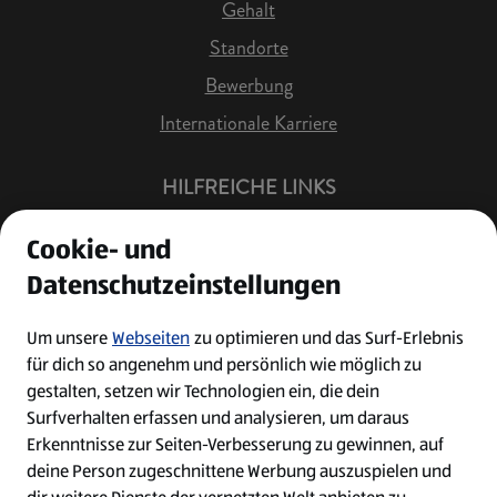
Gehalt
Standorte
Bewerbung
Internationale Karriere
HILFREICHE LINKS
Offene Stellen
Cookie- und
Job Benachrichtigung
Datenschutzeinstellungen
Bewerberkonto
Leichte Sprache
Um unsere
Webseiten
zu optimieren und das Surf-Erlebnis
für dich so angenehm und persönlich wie möglich zu
Kontakt
gestalten, setzen wir Technologien ein, die dein
Surfverhalten erfassen und analysieren, um daraus
Erkenntnisse zur Seiten-Verbesserung zu gewinnen, auf
deine Person zugeschnittene Werbung auszuspielen und