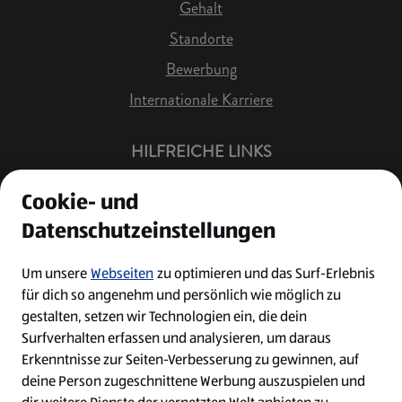
Gehalt
Standorte
Bewerbung
Internationale Karriere
HILFREICHE LINKS
Offene Stellen
Cookie- und
Job Benachrichtigung
Datenschutzeinstellungen
Bewerberkonto
Leichte Sprache
Um unsere
Webseiten
zu optimieren und das Surf-Erlebnis
für dich so angenehm und persönlich wie möglich zu
Kontakt
gestalten, setzen wir Technologien ein, die dein
Surfverhalten erfassen und analysieren, um daraus
Erkenntnisse zur Seiten-Verbesserung zu gewinnen, auf
deine Person zugeschnittene Werbung auszuspielen und