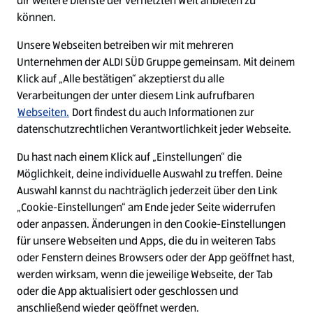
dir weitere Dienste der vernetzten Welt anbieten zu
Ein ausgezeichneter Arbeitgeber
können.
Unsere Webseiten betreiben wir mit mehreren
Unternehmen der ALDI SÜD Gruppe gemeinsam. Mit deinem
Klick auf „Alle bestätigen“ akzeptierst du alle
Verarbeitungen der unter diesem Link aufrufbaren
Webseiten.
Dort findest du auch Informationen zur
datenschutzrechtlichen Verantwortlichkeit jeder Webseite.
Du hast nach einem Klick auf „Einstellungen“ die
Möglichkeit, deine individuelle Auswahl zu treffen. Deine
Auswahl kannst du nachträglich jederzeit über den Link
„Cookie-Einstellungen“ am Ende jeder Seite widerrufen
W
W
W
W
oder anpassen. Änderungen in den Cookie-Einstellungen
i
i
i
i
für unsere Webseiten und Apps, die du in weiteren Tabs
r
r
r
r
oder Fenstern deines Browsers oder der App geöffnet hast,
d
d
d
d
a
a
a
a
werden wirksam, wenn die jeweilige Webseite, der Tab
u
u
u
u
Cookie - Liste
Datenschutz
oder die App aktualisiert oder geschlossen und
f
f
f
f
anschließend wieder geöffnet werden.
e
e
e
e