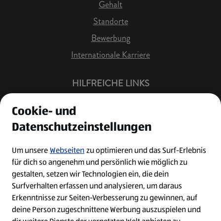
Gehalt
Standorte
Bewerbung
Internationale Karriere
HILFREICHE LINKS
Offene Stellen
Cookie- und
Job Benachrichtigung
Datenschutzeinstellungen
Bewerberkonto
Leichte Sprache
Um unsere
Webseiten
zu optimieren und das Surf-Erlebnis
für dich so angenehm und persönlich wie möglich zu
Kontakt
gestalten, setzen wir Technologien ein, die dein
Surfverhalten erfassen und analysieren, um daraus
Erkenntnisse zur Seiten-Verbesserung zu gewinnen, auf
deine Person zugeschnittene Werbung auszuspielen und