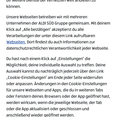
dir weitere Dienste der vernetzten Welt anbieten zu
Ein ausgezeichneter Arbeitgeber
können.
Unsere Webseiten betreiben wir mit mehreren
Unternehmen der ALDI SÜD Gruppe gemeinsam. Mit deinem
Klick auf „Alle bestätigen“ akzeptierst du alle
Verarbeitungen der unter diesem Link aufrufbaren
Webseiten.
Dort findest du auch Informationen zur
datenschutzrechtlichen Verantwortlichkeit jeder Webseite.
Du hast nach einem Klick auf „Einstellungen“ die
Möglichkeit, deine individuelle Auswahl zu treffen. Deine
Auswahl kannst du nachträglich jederzeit über den Link
„Cookie-Einstellungen“ am Ende jeder Seite widerrufen
W
W
W
W
oder anpassen. Änderungen in den Cookie-Einstellungen
i
i
i
i
für unsere Webseiten und Apps, die du in weiteren Tabs
r
r
r
r
oder Fenstern deines Browsers oder der App geöffnet hast,
d
d
d
d
a
a
a
a
werden wirksam, wenn die jeweilige Webseite, der Tab
u
u
u
u
Cookie - Liste
Datenschutz
oder die App aktualisiert oder geschlossen und
f
f
f
f
anschließend wieder geöffnet werden.
e
e
e
e