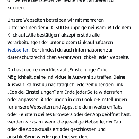
dir weitere Dienste der vernetzten Welt anbieten zu
Ein ausgezeichneter Arbeitgeber
können.
Unsere Webseiten betreiben wir mit mehreren
Unternehmen der ALDI SÜD Gruppe gemeinsam. Mit deinem
Klick auf „Alle bestätigen“ akzeptierst du alle
Verarbeitungen der unter diesem Link aufrufbaren
Webseiten.
Dort findest du auch Informationen zur
datenschutzrechtlichen Verantwortlichkeit jeder Webseite.
Du hast nach einem Klick auf „Einstellungen“ die
Möglichkeit, deine individuelle Auswahl zu treffen. Deine
Auswahl kannst du nachträglich jederzeit über den Link
„Cookie-Einstellungen“ am Ende jeder Seite widerrufen
W
W
W
W
oder anpassen. Änderungen in den Cookie-Einstellungen
i
i
i
i
für unsere Webseiten und Apps, die du in weiteren Tabs
r
r
r
r
oder Fenstern deines Browsers oder der App geöffnet hast,
d
d
d
d
a
a
a
a
werden wirksam, wenn die jeweilige Webseite, der Tab
u
u
u
u
Cookie - Liste
Datenschutz
oder die App aktualisiert oder geschlossen und
f
f
f
f
anschließend wieder geöffnet werden.
e
e
e
e