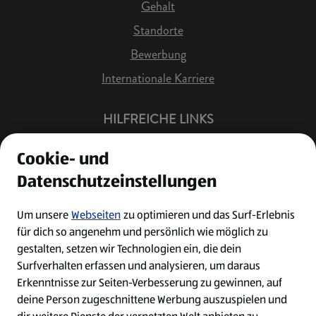
Gehalt
Standorte
Bewerbung
Internationale Karriere
HILFREICHE LINKS
Offene Stellen
Cookie- und
Job Benachrichtigung
Datenschutzeinstellungen
Bewerberkonto
Leichte Sprache
Um unsere
Webseiten
zu optimieren und das Surf-Erlebnis
für dich so angenehm und persönlich wie möglich zu
Kontakt
gestalten, setzen wir Technologien ein, die dein
Surfverhalten erfassen und analysieren, um daraus
Erkenntnisse zur Seiten-Verbesserung zu gewinnen, auf
deine Person zugeschnittene Werbung auszuspielen und