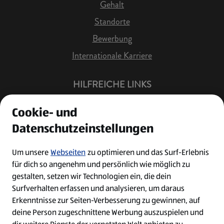
Gehalt
Standorte
Bewerbung
Internationale Karriere
HILFREICHE LINKS
Offene Stellen
Cookie- und
Job Benachrichtigung
Datenschutzeinstellungen
Bewerberkonto
Leichte Sprache
Um unsere
Webseiten
zu optimieren und das Surf-Erlebnis
für dich so angenehm und persönlich wie möglich zu
Kontakt
gestalten, setzen wir Technologien ein, die dein
Surfverhalten erfassen und analysieren, um daraus
Erkenntnisse zur Seiten-Verbesserung zu gewinnen, auf
deine Person zugeschnittene Werbung auszuspielen und