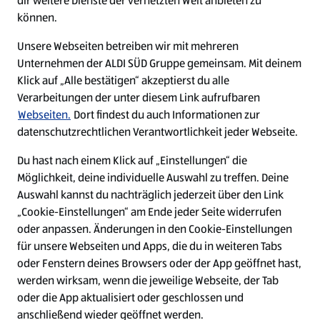
dir weitere Dienste der vernetzten Welt anbieten zu
Ein ausgezeichneter Arbeitgeber
können.
Unsere Webseiten betreiben wir mit mehreren
Unternehmen der ALDI SÜD Gruppe gemeinsam. Mit deinem
Klick auf „Alle bestätigen“ akzeptierst du alle
Verarbeitungen der unter diesem Link aufrufbaren
Webseiten.
Dort findest du auch Informationen zur
datenschutzrechtlichen Verantwortlichkeit jeder Webseite.
Du hast nach einem Klick auf „Einstellungen“ die
Möglichkeit, deine individuelle Auswahl zu treffen. Deine
Auswahl kannst du nachträglich jederzeit über den Link
„Cookie-Einstellungen“ am Ende jeder Seite widerrufen
W
W
W
W
oder anpassen. Änderungen in den Cookie-Einstellungen
i
i
i
i
für unsere Webseiten und Apps, die du in weiteren Tabs
r
r
r
r
oder Fenstern deines Browsers oder der App geöffnet hast,
d
d
d
d
a
a
a
a
werden wirksam, wenn die jeweilige Webseite, der Tab
u
u
u
u
Cookie - Liste
Datenschutz
oder die App aktualisiert oder geschlossen und
f
f
f
f
anschließend wieder geöffnet werden.
e
e
e
e