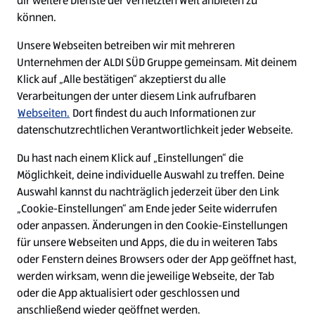
dir weitere Dienste der vernetzten Welt anbieten zu
Ein ausgezeichneter Arbeitgeber
können.
Unsere Webseiten betreiben wir mit mehreren
Unternehmen der ALDI SÜD Gruppe gemeinsam. Mit deinem
Klick auf „Alle bestätigen“ akzeptierst du alle
Verarbeitungen der unter diesem Link aufrufbaren
Webseiten.
Dort findest du auch Informationen zur
datenschutzrechtlichen Verantwortlichkeit jeder Webseite.
Du hast nach einem Klick auf „Einstellungen“ die
Möglichkeit, deine individuelle Auswahl zu treffen. Deine
Auswahl kannst du nachträglich jederzeit über den Link
„Cookie-Einstellungen“ am Ende jeder Seite widerrufen
W
W
W
W
oder anpassen. Änderungen in den Cookie-Einstellungen
i
i
i
i
für unsere Webseiten und Apps, die du in weiteren Tabs
r
r
r
r
oder Fenstern deines Browsers oder der App geöffnet hast,
d
d
d
d
a
a
a
a
werden wirksam, wenn die jeweilige Webseite, der Tab
u
u
u
u
Cookie - Liste
Datenschutz
oder die App aktualisiert oder geschlossen und
f
f
f
f
anschließend wieder geöffnet werden.
e
e
e
e