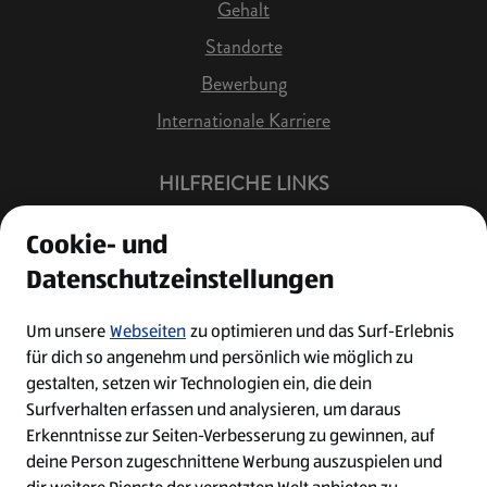
Gehalt
Standorte
Bewerbung
Internationale Karriere
HILFREICHE LINKS
Offene Stellen
Cookie- und
Job Benachrichtigung
Datenschutzeinstellungen
Bewerberkonto
Leichte Sprache
Um unsere
Webseiten
zu optimieren und das Surf-Erlebnis
für dich so angenehm und persönlich wie möglich zu
Kontakt
gestalten, setzen wir Technologien ein, die dein
Surfverhalten erfassen und analysieren, um daraus
Erkenntnisse zur Seiten-Verbesserung zu gewinnen, auf
deine Person zugeschnittene Werbung auszuspielen und