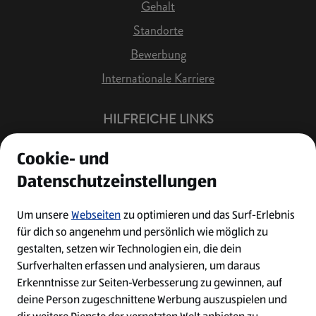
Gehalt
Standorte
Bewerbung
Internationale Karriere
HILFREICHE LINKS
Offene Stellen
Cookie- und
Job Benachrichtigung
Datenschutzeinstellungen
Bewerberkonto
Leichte Sprache
Um unsere
Webseiten
zu optimieren und das Surf-Erlebnis
für dich so angenehm und persönlich wie möglich zu
Kontakt
gestalten, setzen wir Technologien ein, die dein
Surfverhalten erfassen und analysieren, um daraus
Erkenntnisse zur Seiten-Verbesserung zu gewinnen, auf
deine Person zugeschnittene Werbung auszuspielen und