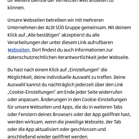
dir weitere Dienste der vernetzten Welt anbieten zu
Ein ausgezeichneter Arbeitgeber
können.
Unsere Webseiten betreiben wir mit mehreren
Unternehmen der ALDI SÜD Gruppe gemeinsam. Mit deinem
Klick auf „Alle bestätigen“ akzeptierst du alle
Verarbeitungen der unter diesem Link aufrufbaren
Webseiten.
Dort findest du auch Informationen zur
datenschutzrechtlichen Verantwortlichkeit jeder Webseite.
Du hast nach einem Klick auf „Einstellungen“ die
Möglichkeit, deine individuelle Auswahl zu treffen. Deine
Auswahl kannst du nachträglich jederzeit über den Link
„Cookie-Einstellungen“ am Ende jeder Seite widerrufen
W
W
W
W
oder anpassen. Änderungen in den Cookie-Einstellungen
i
i
i
i
für unsere Webseiten und Apps, die du in weiteren Tabs
r
r
r
r
oder Fenstern deines Browsers oder der App geöffnet hast,
d
d
d
d
a
a
a
a
werden wirksam, wenn die jeweilige Webseite, der Tab
u
u
u
u
Cookie - Liste
Datenschutz
oder die App aktualisiert oder geschlossen und
f
f
f
f
anschließend wieder geöffnet werden.
e
e
e
e