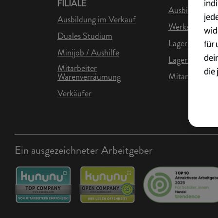
ind
FILIALE
Ausbildung in 
jed
Ausbildung im Verkauf
Werkstudent L
wid
Duales Studium
Lagermitarbei
für
Minijob / Aushilfe
dei
Lagerhelfer
Mitarbeiter
die 
Mitarbeiter Lo
Warenverräumung
ges
Verkäufer
Wei
zur
Übe
Ein ausgezeichneter Arbeitgeber