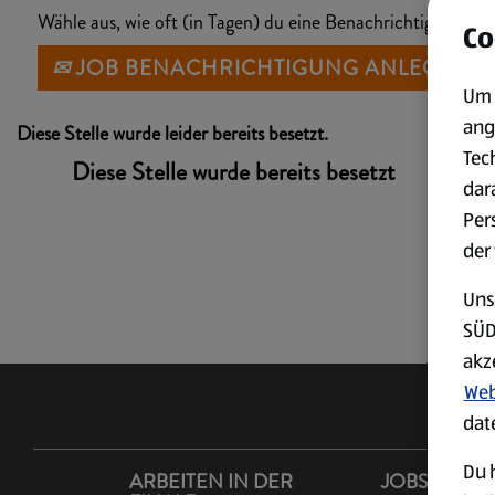
Wähle aus, wie oft (in Tagen) du eine Benachrichtigung erh
Co
JOB BENACHRICHTIGUNG ANLEGEN
Um 
ang
Diese Stelle wurde leider bereits besetzt.
Tec
Diese Stelle wurde bereits besetzt
dar
Per
der
Uns
SÜD
akz
Web
dat
Du h
ARBEITEN IN DER
JOBS IM LA