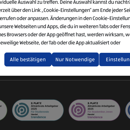
ividuelle Auswahl zu treffen. Deine Auswahl kannst du nachtr
VERWALTUNG
SÜD
der Logistik
erzeit über den Link „Cookie-Einstellungen“ am Ende jeder Se
Ausbildung im Büro
Vorteile
ogistik
errufen oder anpassen. Änderungen in den Cookie-Einstellu
Einkauf & Qualitätswesen
Gehalt
ter
 unsere Webseiten und Apps, die du in weiteren Tabs oder Fen
Supply Chain Management
Standorte
nes Browsers oder der App geöffnet hast, werden wirksam, 
IT
Bewerbung
jeweilige Webseite, der Tab oder die App aktualisiert oder
gistik
Weitere
chlossen und anschließend wieder geöffnet werden.
International
Einstiegsmöglichkeiten
Alle bestätigen
Nur Notwendige
Einstellu
tere Informationen stellen wir dir in unserer Datenschutzerk
 Verfügung.
rsicht der Webseitenbetreiber und Datenschutzerklärungen