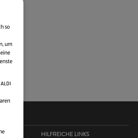
ch so
en, um
deine
ienste
 ALDI
baren
ne
ER ALDI
HILFREICHE LINKS