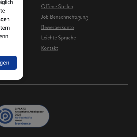
äglich
Offene Stellen
ite
Job Benachrichtigung
ngen
Bewerberkonto
stern
wenn
Leichte Sprache
Kontakt
e Karriere
ngen
lärung