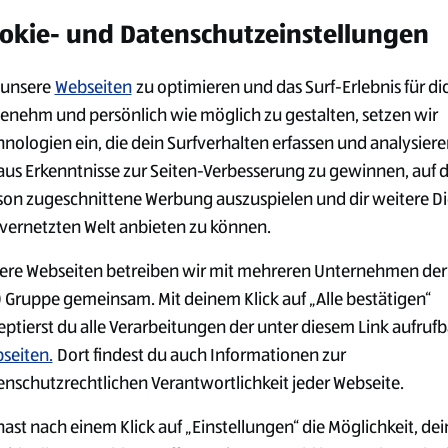
alten möchtest:
okie- und Datenschutzeinstellungen
unsere
Webseiten
zu optimieren und das Surf-Erlebnis für di
enehm und persönlich wie möglich zu gestalten, setzen wir
hnologien ein, die dein Surfverhalten erfassen und analysier
aus Erkenntnisse zur Seiten-Verbesserung zu gewinnen, auf 
son zugeschnittene Werbung auszuspielen und dir weitere D
 vernetzten Welt anbieten zu können.
ere Webseiten betreiben wir mit mehreren Unternehmen der
 Gruppe gemeinsam. Mit deinem Klick auf „Alle bestätigen“
eptierst du alle Verarbeitungen der unter diesem Link aufruf
seiten.
Dort findest du auch Informationen zur
enschutzrechtlichen Verantwortlichkeit jeder Webseite.
ast nach einem Klick auf „Einstellungen“ die Möglichkeit, dei
GER
JOBS IN DER
ARBEITGEB