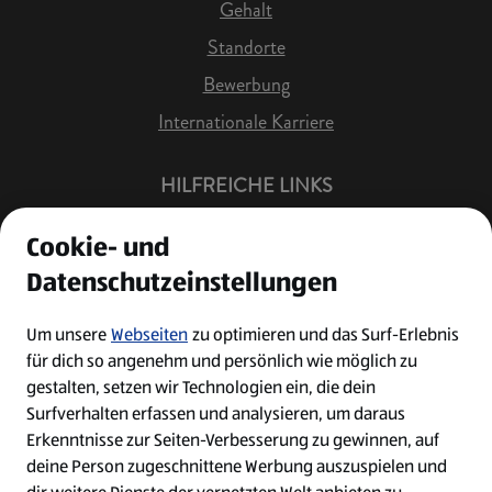
Gehalt
Standorte
Bewerbung
Internationale Karriere
HILFREICHE LINKS
Offene Stellen
Cookie- und
Job Benachrichtigung
Datenschutzeinstellungen
Bewerberkonto
Leichte Sprache
Um unsere
Webseiten
zu optimieren und das Surf-Erlebnis
für dich so angenehm und persönlich wie möglich zu
Kontakt
gestalten, setzen wir Technologien ein, die dein
Surfverhalten erfassen und analysieren, um daraus
Erkenntnisse zur Seiten-Verbesserung zu gewinnen, auf
deine Person zugeschnittene Werbung auszuspielen und