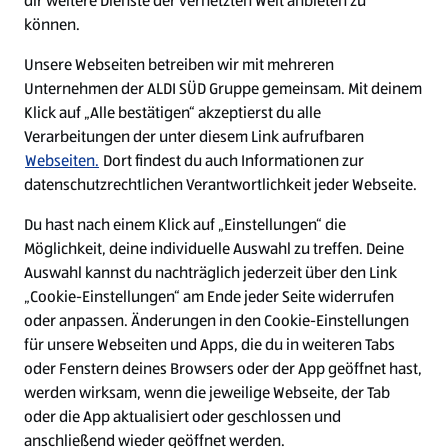
dir weitere Dienste der vernetzten Welt anbieten zu
Ein ausgezeichneter Arbeitgeber
können.
Unsere Webseiten betreiben wir mit mehreren
Unternehmen der ALDI SÜD Gruppe gemeinsam. Mit deinem
Klick auf „Alle bestätigen“ akzeptierst du alle
Verarbeitungen der unter diesem Link aufrufbaren
Webseiten.
Dort findest du auch Informationen zur
datenschutzrechtlichen Verantwortlichkeit jeder Webseite.
Du hast nach einem Klick auf „Einstellungen“ die
Möglichkeit, deine individuelle Auswahl zu treffen. Deine
Auswahl kannst du nachträglich jederzeit über den Link
„Cookie-Einstellungen“ am Ende jeder Seite widerrufen
W
W
W
W
oder anpassen. Änderungen in den Cookie-Einstellungen
i
i
i
i
für unsere Webseiten und Apps, die du in weiteren Tabs
r
r
r
r
oder Fenstern deines Browsers oder der App geöffnet hast,
d
d
d
d
a
a
a
a
werden wirksam, wenn die jeweilige Webseite, der Tab
u
u
u
u
Cookie - Liste
Datenschutz
oder die App aktualisiert oder geschlossen und
f
f
f
f
anschließend wieder geöffnet werden.
e
e
e
e