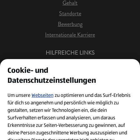
Gehalt
Standorte
Bewerbung
Internationale Karriere
HILFREICHE LINKS
Offene Stellen
Cookie- und
Job Benachrichtigung
Datenschutzeinstellungen
Bewerberkonto
Leichte Sprache
Um unsere
Webseiten
zu optimieren und das Surf-Erlebnis
für dich so angenehm und persönlich wie möglich zu
Kontakt
gestalten, setzen wir Technologien ein, die dein
Surfverhalten erfassen und analysieren, um daraus
Erkenntnisse zur Seiten-Verbesserung zu gewinnen, auf
deine Person zugeschnittene Werbung auszuspielen und