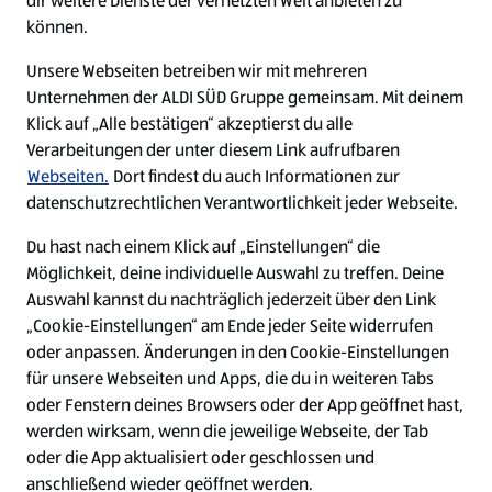
dir weitere Dienste der vernetzten Welt anbieten zu
Ein ausgezeichneter Arbeitgeber
können.
Unsere Webseiten betreiben wir mit mehreren
Unternehmen der ALDI SÜD Gruppe gemeinsam. Mit deinem
Klick auf „Alle bestätigen“ akzeptierst du alle
Verarbeitungen der unter diesem Link aufrufbaren
Webseiten.
Dort findest du auch Informationen zur
datenschutzrechtlichen Verantwortlichkeit jeder Webseite.
Du hast nach einem Klick auf „Einstellungen“ die
Möglichkeit, deine individuelle Auswahl zu treffen. Deine
Auswahl kannst du nachträglich jederzeit über den Link
„Cookie-Einstellungen“ am Ende jeder Seite widerrufen
W
W
W
W
oder anpassen. Änderungen in den Cookie-Einstellungen
i
i
i
i
für unsere Webseiten und Apps, die du in weiteren Tabs
r
r
r
r
oder Fenstern deines Browsers oder der App geöffnet hast,
d
d
d
d
a
a
a
a
werden wirksam, wenn die jeweilige Webseite, der Tab
u
u
u
u
Cookie - Liste
Datenschutz
oder die App aktualisiert oder geschlossen und
f
f
f
f
anschließend wieder geöffnet werden.
e
e
e
e