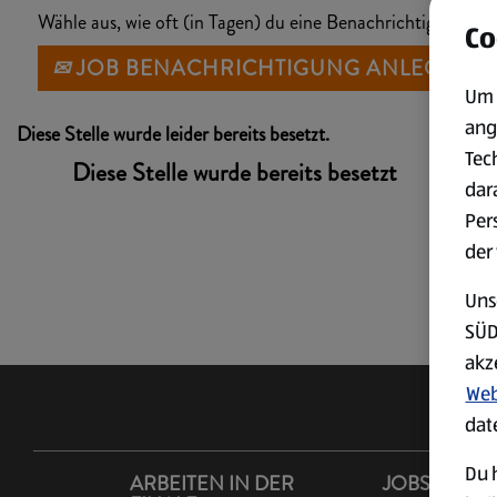
Wähle aus, wie oft (in Tagen) du eine Benachrichtigung erh
Co
JOB BENACHRICHTIGUNG ANLEGEN
Um 
ang
Diese Stelle wurde leider bereits besetzt.
Tec
Diese Stelle wurde bereits besetzt
dar
Per
der
Uns
SÜD
akz
Web
dat
Du h
ARBEITEN IN DER
JOBS IM LA