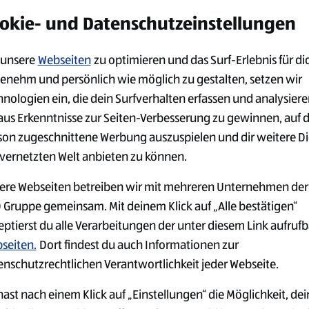
alten möchtest:
okie- und Datenschutzeinstellungen
unsere
Webseiten
zu optimieren und das Surf-Erlebnis für di
enehm und persönlich wie möglich zu gestalten, setzen wir
hnologien ein, die dein Surfverhalten erfassen und analysier
aus Erkenntnisse zur Seiten-Verbesserung zu gewinnen, auf 
son zugeschnittene Werbung auszuspielen und dir weitere D
 vernetzten Welt anbieten zu können.
ere Webseiten betreiben wir mit mehreren Unternehmen der
 Gruppe gemeinsam. Mit deinem Klick auf „Alle bestätigen“
eptierst du alle Verarbeitungen der unter diesem Link aufruf
seiten.
Dort findest du auch Informationen zur
enschutzrechtlichen Verantwortlichkeit jeder Webseite.
ast nach einem Klick auf „Einstellungen“ die Möglichkeit, dei
GER
JOBS IN DER
ARBEITGEB