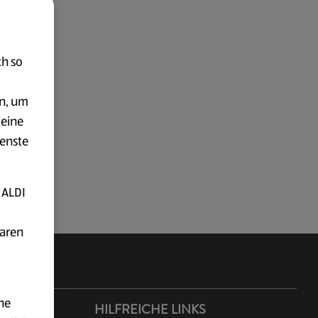
ch so
en, um
deine
ienste
 ALDI
baren
ne
ER ALDI
HILFREICHE LINKS