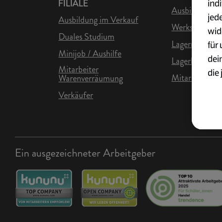
ind
FILIALE
Ausbildung in 
jed
Ausbildung im Verkauf
Werkstudent L
wid
Duales Studium
Lagermitarbei
für
Minijob / Aushilfe
dei
Lagerhelfer
Mitarbeiter
die 
Mitarbeiter Lo
Warenverräumung
ges
Verkäufer
Wei
zur
Übe
Ein ausgezeichneter Arbeitgeber