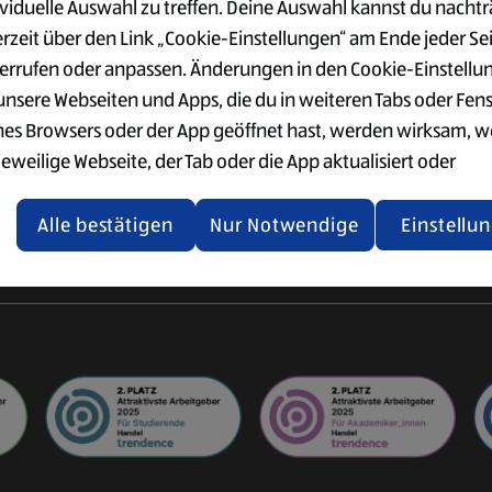
ividuelle Auswahl zu treffen. Deine Auswahl kannst du nachtr
VERWALTUNG
SÜD
der Logistik
erzeit über den Link „Cookie-Einstellungen“ am Ende jeder Se
Ausbildung im Büro
Vorteile
ogistik
errufen oder anpassen. Änderungen in den Cookie-Einstellu
Einkauf & Qualitätswesen
Gehalt
ter
 unsere Webseiten und Apps, die du in weiteren Tabs oder Fen
Supply Chain Management
Standorte
nes Browsers oder der App geöffnet hast, werden wirksam, 
IT
Bewerbung
jeweilige Webseite, der Tab oder die App aktualisiert oder
gistik
Weitere
chlossen und anschließend wieder geöffnet werden.
International
Einstiegsmöglichkeiten
Alle bestätigen
Nur Notwendige
Einstellu
tere Informationen stellen wir dir in unserer Datenschutzerk
 Verfügung.
rsicht der Webseitenbetreiber und Datenschutzerklärungen