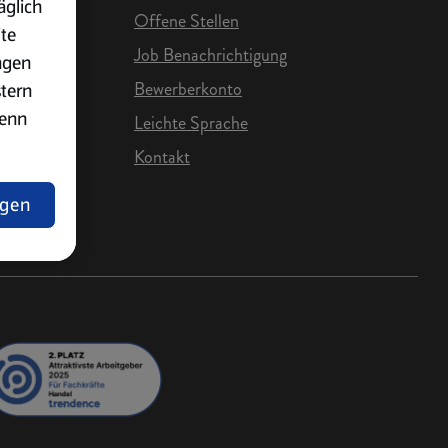
äglich
Offene Stellen
ite
Job Benachrichtigung
ngen
Bewerberkonto
stern
wenn
Leichte Sprache
Kontakt
e Karriere
ngen
lärung