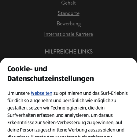
Gehalt
Standorte
Bewerbung
Internationale Karriere
HILFREICHE LINKS
Offene Stellen
Cookie- und
Job Benachrichtigung
Datenschutzeinstellungen
Bewerberkonto
Leichte Sprache
Um unsere
Webseiten
zu optimieren und das Surf-Erlebnis
für dich so angenehm und persönlich wie möglich zu
Kontakt
gestalten, setzen wir Technologien ein, die dein
Surfverhalten erfassen und analysieren, um daraus
Erkenntnisse zur Seiten-Verbesserung zu gewinnen, auf
deine Person zugeschnittene Werbung auszuspielen und