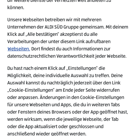
dir weitere Dienste der vernetzten Welt anbieten zu
Ein ausgezeichneter Arbeitgeber
können.
Unsere Webseiten betreiben wir mit mehreren
Unternehmen der ALDI SÜD Gruppe gemeinsam. Mit deinem
Klick auf „Alle bestätigen“ akzeptierst du alle
Verarbeitungen der unter diesem Link aufrufbaren
Webseiten.
Dort findest du auch Informationen zur
datenschutzrechtlichen Verantwortlichkeit jeder Webseite.
Du hast nach einem Klick auf „Einstellungen“ die
Möglichkeit, deine individuelle Auswahl zu treffen. Deine
Auswahl kannst du nachträglich jederzeit über den Link
„Cookie-Einstellungen“ am Ende jeder Seite widerrufen
W
W
W
W
oder anpassen. Änderungen in den Cookie-Einstellungen
i
i
i
i
für unsere Webseiten und Apps, die du in weiteren Tabs
r
r
r
r
oder Fenstern deines Browsers oder der App geöffnet hast,
d
d
d
d
a
a
a
a
werden wirksam, wenn die jeweilige Webseite, der Tab
u
u
u
u
Cookie - Liste
Datenschutz
oder die App aktualisiert oder geschlossen und
f
f
f
f
anschließend wieder geöffnet werden.
e
e
e
e