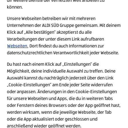
dir weitere Dienste der vernetzten Welt anbieten zu
Ein ausgezeichneter Arbeitgeber
können.
Unsere Webseiten betreiben wir mit mehreren
Unternehmen der ALDI SÜD Gruppe gemeinsam. Mit deinem
Klick auf „Alle bestätigen“ akzeptierst du alle
Verarbeitungen der unter diesem Link aufrufbaren
Webseiten.
Dort findest du auch Informationen zur
datenschutzrechtlichen Verantwortlichkeit jeder Webseite.
Du hast nach einem Klick auf „Einstellungen“ die
Möglichkeit, deine individuelle Auswahl zu treffen. Deine
Auswahl kannst du nachträglich jederzeit über den Link
„Cookie-Einstellungen“ am Ende jeder Seite widerrufen
W
W
W
W
oder anpassen. Änderungen in den Cookie-Einstellungen
i
i
i
i
für unsere Webseiten und Apps, die du in weiteren Tabs
r
r
r
r
oder Fenstern deines Browsers oder der App geöffnet hast,
d
d
d
d
a
a
a
a
werden wirksam, wenn die jeweilige Webseite, der Tab
u
u
u
u
Cookie - Liste
Datenschutz
oder die App aktualisiert oder geschlossen und
f
f
f
f
anschließend wieder geöffnet werden.
e
e
e
e