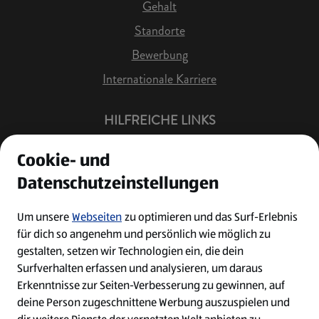
Gehalt
Standorte
Bewerbung
Internationale Karriere
HILFREICHE LINKS
Offene Stellen
Cookie- und
Job Benachrichtigung
Datenschutzeinstellungen
Bewerberkonto
Leichte Sprache
Um unsere
Webseiten
zu optimieren und das Surf-Erlebnis
für dich so angenehm und persönlich wie möglich zu
Kontakt
gestalten, setzen wir Technologien ein, die dein
Surfverhalten erfassen und analysieren, um daraus
Erkenntnisse zur Seiten-Verbesserung zu gewinnen, auf
deine Person zugeschnittene Werbung auszuspielen und