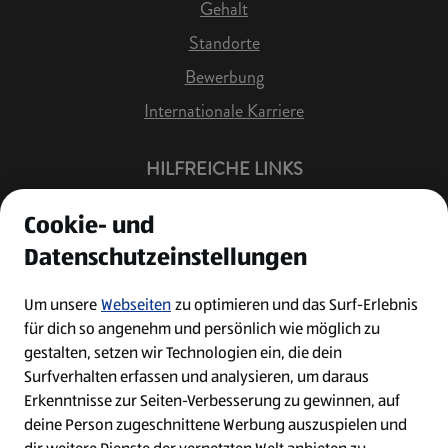
Gehalt
Standorte
Bewerbung
Internationale Karriere
HILFREICHE LINKS
Offene Stellen
Cookie- und
Job Benachrichtigung
Datenschutzeinstellungen
Bewerberkonto
Leichte Sprache
Um unsere
Webseiten
zu optimieren und das Surf-Erlebnis
für dich so angenehm und persönlich wie möglich zu
Kontakt
gestalten, setzen wir Technologien ein, die dein
Surfverhalten erfassen und analysieren, um daraus
Erkenntnisse zur Seiten-Verbesserung zu gewinnen, auf
deine Person zugeschnittene Werbung auszuspielen und