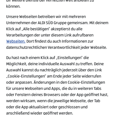
dir weitere Dienste der vernetzten Welt anbieten zu
Ein ausgezeichneter Arbeitgeber
können.
Unsere Webseiten betreiben wir mit mehreren
Unternehmen der ALDI SÜD Gruppe gemeinsam. Mit deinem
Klick auf „Alle bestätigen“ akzeptierst du alle
Verarbeitungen der unter diesem Link aufrufbaren
Webseiten.
Dort findest du auch Informationen zur
datenschutzrechtlichen Verantwortlichkeit jeder Webseite.
Du hast nach einem Klick auf „Einstellungen“ die
Möglichkeit, deine individuelle Auswahl zu treffen. Deine
Auswahl kannst du nachträglich jederzeit über den Link
„Cookie-Einstellungen“ am Ende jeder Seite widerrufen
W
W
W
W
oder anpassen. Änderungen in den Cookie-Einstellungen
i
i
i
i
für unsere Webseiten und Apps, die du in weiteren Tabs
r
r
r
r
oder Fenstern deines Browsers oder der App geöffnet hast,
d
d
d
d
a
a
a
a
werden wirksam, wenn die jeweilige Webseite, der Tab
u
u
u
u
Cookie - Liste
Datenschutz
oder die App aktualisiert oder geschlossen und
f
f
f
f
anschließend wieder geöffnet werden.
e
e
e
e