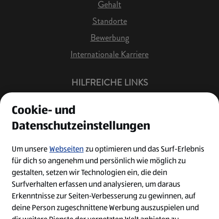
Gehalt
Standorte
Bewerbung
Internationale Karriere
HILFREICHE LINKS
Offene Stellen
Cookie- und
Job Benachrichtigung
Datenschutzeinstellungen
Bewerberkonto
Leichte Sprache
Um unsere
Webseiten
zu optimieren und das Surf-Erlebnis
für dich so angenehm und persönlich wie möglich zu
Kontakt
gestalten, setzen wir Technologien ein, die dein
Surfverhalten erfassen und analysieren, um daraus
Erkenntnisse zur Seiten-Verbesserung zu gewinnen, auf
deine Person zugeschnittene Werbung auszuspielen und