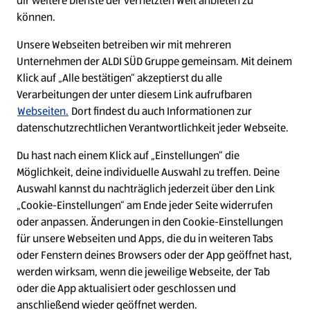
dir weitere Dienste der vernetzten Welt anbieten zu
Ein ausgezeichneter Arbeitgeber
können.
Unsere Webseiten betreiben wir mit mehreren
Unternehmen der ALDI SÜD Gruppe gemeinsam. Mit deinem
Klick auf „Alle bestätigen“ akzeptierst du alle
Verarbeitungen der unter diesem Link aufrufbaren
Webseiten.
Dort findest du auch Informationen zur
datenschutzrechtlichen Verantwortlichkeit jeder Webseite.
Du hast nach einem Klick auf „Einstellungen“ die
Möglichkeit, deine individuelle Auswahl zu treffen. Deine
Auswahl kannst du nachträglich jederzeit über den Link
„Cookie-Einstellungen“ am Ende jeder Seite widerrufen
W
W
W
W
oder anpassen. Änderungen in den Cookie-Einstellungen
i
i
i
i
für unsere Webseiten und Apps, die du in weiteren Tabs
r
r
r
r
oder Fenstern deines Browsers oder der App geöffnet hast,
d
d
d
d
a
a
a
a
werden wirksam, wenn die jeweilige Webseite, der Tab
u
u
u
u
Cookie - Liste
Datenschutz
oder die App aktualisiert oder geschlossen und
f
f
f
f
anschließend wieder geöffnet werden.
e
e
e
e