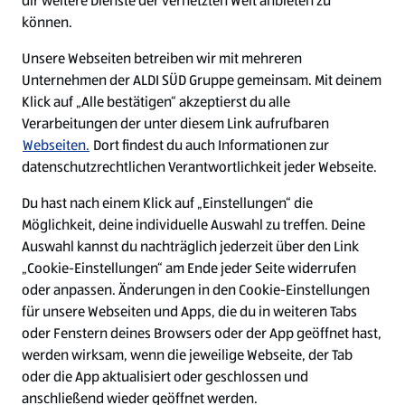
dir weitere Dienste der vernetzten Welt anbieten zu
Ein ausgezeichneter Arbeitgeber
können.
Unsere Webseiten betreiben wir mit mehreren
Unternehmen der ALDI SÜD Gruppe gemeinsam. Mit deinem
Klick auf „Alle bestätigen“ akzeptierst du alle
Verarbeitungen der unter diesem Link aufrufbaren
Webseiten.
Dort findest du auch Informationen zur
datenschutzrechtlichen Verantwortlichkeit jeder Webseite.
Du hast nach einem Klick auf „Einstellungen“ die
Möglichkeit, deine individuelle Auswahl zu treffen. Deine
Auswahl kannst du nachträglich jederzeit über den Link
„Cookie-Einstellungen“ am Ende jeder Seite widerrufen
W
W
W
W
oder anpassen. Änderungen in den Cookie-Einstellungen
i
i
i
i
für unsere Webseiten und Apps, die du in weiteren Tabs
r
r
r
r
oder Fenstern deines Browsers oder der App geöffnet hast,
d
d
d
d
a
a
a
a
werden wirksam, wenn die jeweilige Webseite, der Tab
u
u
u
u
Cookie - Liste
Datenschutz
oder die App aktualisiert oder geschlossen und
f
f
f
f
anschließend wieder geöffnet werden.
e
e
e
e