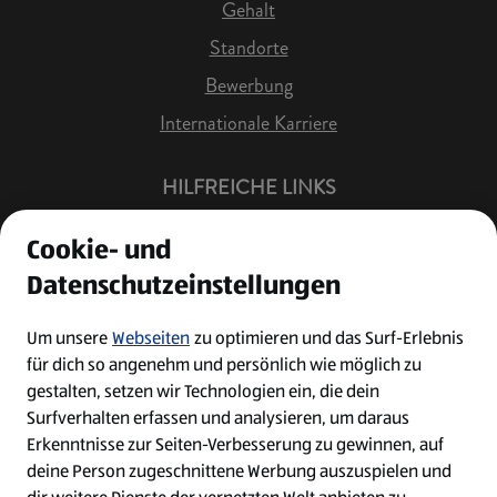
Gehalt
Standorte
Bewerbung
Internationale Karriere
HILFREICHE LINKS
Offene Stellen
Cookie- und
Job Benachrichtigung
Datenschutzeinstellungen
Bewerberkonto
Leichte Sprache
Um unsere
Webseiten
zu optimieren und das Surf-Erlebnis
für dich so angenehm und persönlich wie möglich zu
Kontakt
gestalten, setzen wir Technologien ein, die dein
Surfverhalten erfassen und analysieren, um daraus
Erkenntnisse zur Seiten-Verbesserung zu gewinnen, auf
deine Person zugeschnittene Werbung auszuspielen und