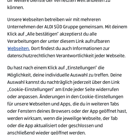
dir weitere Dienste der vernetzten Welt anbieten zu
Ein ausgezeichneter Arbeitgeber
können.
Unsere Webseiten betreiben wir mit mehreren
Unternehmen der ALDI SÜD Gruppe gemeinsam. Mit deinem
Klick auf „Alle bestätigen“ akzeptierst du alle
Verarbeitungen der unter diesem Link aufrufbaren
Webseiten.
Dort findest du auch Informationen zur
datenschutzrechtlichen Verantwortlichkeit jeder Webseite.
Du hast nach einem Klick auf „Einstellungen“ die
Möglichkeit, deine individuelle Auswahl zu treffen. Deine
Auswahl kannst du nachträglich jederzeit über den Link
„Cookie-Einstellungen“ am Ende jeder Seite widerrufen
W
W
W
W
oder anpassen. Änderungen in den Cookie-Einstellungen
i
i
i
i
für unsere Webseiten und Apps, die du in weiteren Tabs
r
r
r
r
oder Fenstern deines Browsers oder der App geöffnet hast,
d
d
d
d
a
a
a
a
werden wirksam, wenn die jeweilige Webseite, der Tab
u
u
u
u
Cookie - Liste
Datenschutz
oder die App aktualisiert oder geschlossen und
f
f
f
f
anschließend wieder geöffnet werden.
e
e
e
e